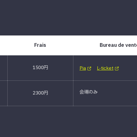
Frais
Bureau de vente
1500円
Pia
L-ticket
会場のみ
2300円