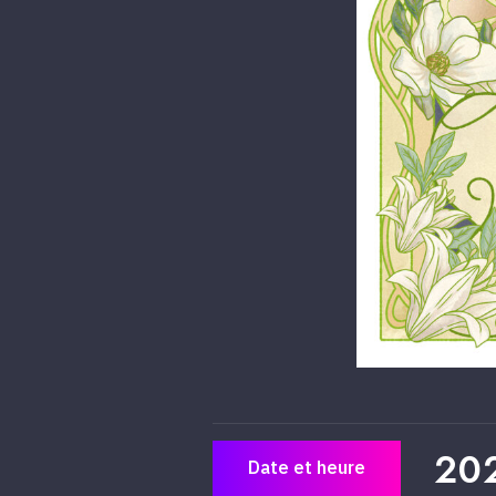
20
Date et heure