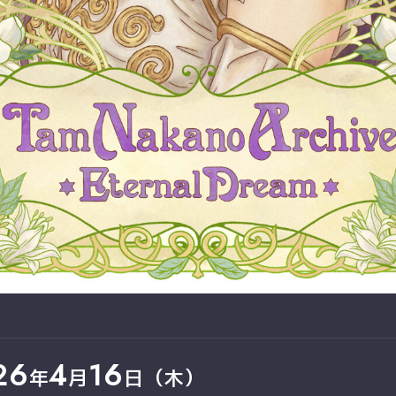
26
4
16
年
月
日（木）