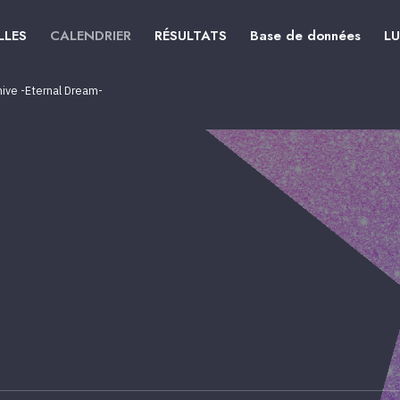
LLES
CALENDRIER
RÉSULTATS
Base de données
L
ive -Eternal Dream-