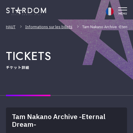
MENU
HAUT
Informations sur les billets
Tam Nakano Archive -Eternal
TICKETS
チケット詳細
Tam Nakano Archive -Eternal
Dream-