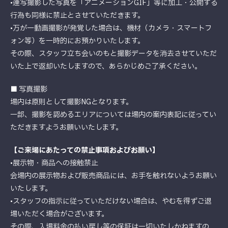
•連写撮影した写真を「アニメーションGIF」等に加工・公開する
行為も同様に禁止とさせていただきます。
•万が一動画撮影が発覚した場合は、機材（カメラ・スマートフ
ォン等）を一時的にお預かりいたします。
その際、スタッフ立ち会いのもと撮影データを消去させていただ
いた上で返却いたしますので、あらかじめご了承ください。
■ 写真撮影
場内は原則として撮影NGとなります。
一部、撮影を認めるエリアについては場内の案内表記に従ってい
ただきますようお願いいたします。
【ご来場にあたっての禁止事項およびお願い】
•展示物・商品への接触禁止
会場内の展示物および販売商品には、お手を触れないようお願い
いたします。
•スタッフの指示に従っていただけない場合は、やむを得ずご退
場いただく場合がございます。
その際、入場料金の払い戻し等の保証は一切いたしかねますの