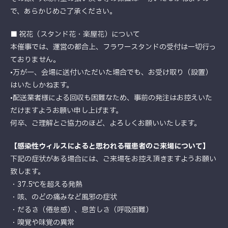
で、あらかじめご了承ください。
■ 祝花（スタンド花・楽屋花）について
本催事では、運営の都合上、フラワースタンドの受付は一切行っ
ておりません。
•万が一、会場に送付いただいた場合でも、お受け取り（設置）
はいたしかねます。
•配送業者様による回収も困難なため、事前の発注はお控えいた
だけますようお願い申し上げます。
何卒、ご理解とご協力のほど、よろしくお願いいたします。
【感染性ウィルスによると思われる罹患者のご来場について】
下記の症状がある場合には、ご来場をお控え頂きますようお願い
致します。
・37.5℃を超える発熱
・咳、のどの痛みなど風邪の症状
・だるさ（倦怠感）、息苦しさ（呼吸困難）
・嗅覚や味覚の異常