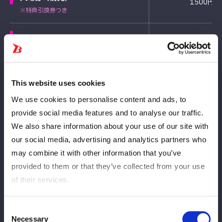
1500円
※特典引換券つき
入場券（当日）
2300円
※特典引換券つき
This website uses cookies
We use cookies to personalise content and ads, to
Calendrier des ventes
provide social media features and to analyse our traffic.
We also share information about your use of our site with
各日程当日券の販売は会場のみ。＋800円となります。
our social media, advertising and analytics partners who
may combine it with other information that you’ve
Date et heure de
Type de billet
provided to them or that they’ve collected from your use
sortie
of their services.
4月1日(水)
Consent
一般
12:00
Necessary
Selection