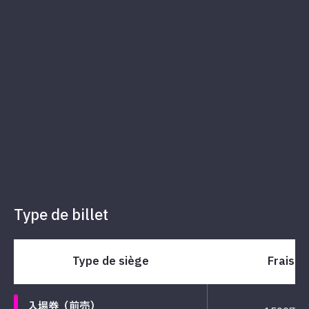
Type de billet
Type de siège
Frais
入場券（前売）