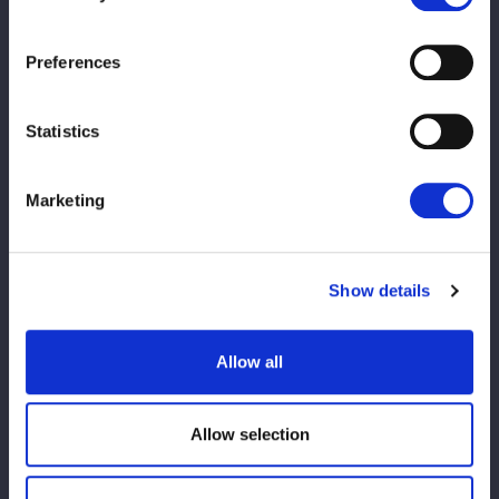
Preferences
★
《Tam Nakano Archive -Eternal Dre
Statistics
am-》特設ページはこちら
【イベント参加ルール、注意事項】
Marketing
※ご来場されるお客様へのお願い 必ずご一読下さい※
観戦規約
Show details
【営業時間について】
■ 営業時間
•4/26（水・祝）
11:00～15:00
Allow all
•4/27（月）・4/28（火）および 土日祝
11:00～20:00
•平日（4/27・4/28を除く）
16:30～20:00
Allow selection
■ 注意事項
•
日によって営業時間が異なります
。ご来場の際は、あらかじめご