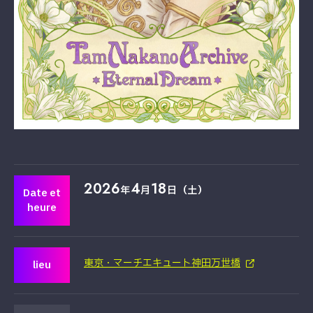
2026
4
18
年
月
日（土）
Date et
heure
東京・マーチエキュート神田万世橋
lieu