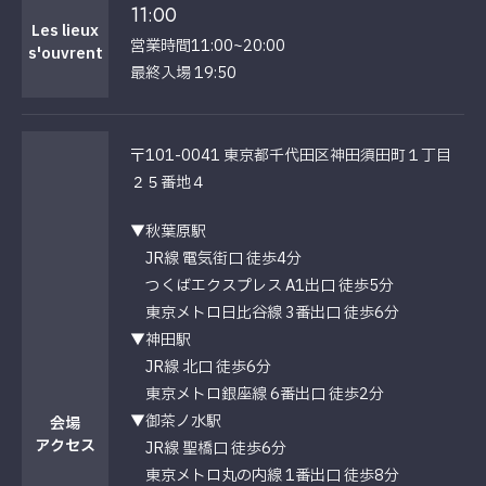
11:00
Les lieux
営業時間11:00~20:00
s'ouvrent
最終入場 19:50
〒101-0041 東京都千代田区神田須田町１丁目
２５番地４
▼秋葉原駅
JR線 電気街口 徒歩4分
つくばエクスプレス A1出口 徒歩5分
東京メトロ日比谷線 3番出口 徒歩6分
▼神田駅
JR線 北口 徒歩6分
東京メトロ銀座線 6番出口 徒歩2分
▼御茶ノ水駅
会場
アクセス
JR線 聖橋口 徒歩6分
東京メトロ丸の内線 1番出口 徒歩8分