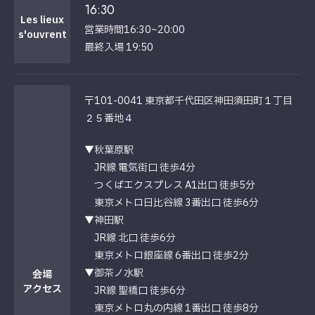
16:30
Les lieux
営業時間16:30~20:00
s'ouvrent
最終入場 19:50
〒101-0041 東京都千代田区神田須田町１丁目
２５番地４
▼秋葉原駅
JR線 電気街口 徒歩4分
つくばエクスプレス A1出口 徒歩5分
東京メトロ日比谷線 3番出口 徒歩6分
▼神田駅
JR線 北口 徒歩6分
東京メトロ銀座線 6番出口 徒歩2分
▼御茶ノ水駅
会場
アクセス
JR線 聖橋口 徒歩6分
東京メトロ丸の内線 1番出口 徒歩8分