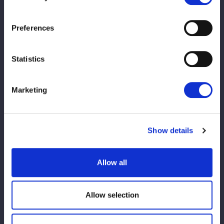
Preferences
★
《Tam Nakano Archive -Eternal Dre
Statistics
am-》特設ページはこちら
【イベント参加ルール、注意事項】
Marketing
※ご来場されるお客様へのお願い 必ずご一読下さい※
観戦規約
Show details
【営業時間について】
■ 営業時間
•4/26（水・祝）
11:00～15:00
Allow all
•4/27（月）・4/28（火）および 土日祝
11:00～20:00
•平日（4/27・4/28を除く）
16:30～20:00
Allow selection
■ 注意事項
•
日によって営業時間が異なります
。ご来場の際は、あらかじめご