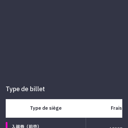
Type de billet
Type de siège
Frais
入場券（前売）