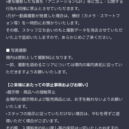
•連写撮影した写真を「アニメーションGIF」等に加工・公開する
行為も同様に禁止とさせていただきます。
•万が一動画撮影が発覚した場合は、機材（カメラ・スマートフ
ォン等）を一時的にお預かりいたします。
その際、スタッフ立ち会いのもと撮影データを消去させていただ
いた上で返却いたしますので、あらかじめご了承ください。
■ 写真撮影
場内は原則として撮影NGとなります。
一部、撮影を認めるエリアについては場内の案内表記に従ってい
ただきますようお願いいたします。
【ご来場にあたっての禁止事項およびお願い】
•展示物・商品への接触禁止
会場内の展示物および販売商品には、お手を触れないようお願い
いたします。
•スタッフの指示に従っていただけない場合は、やむを得ずご退
場いただく場合がございます。
その際、入場料金の払い戻し等の保証は一切いたしかねますの