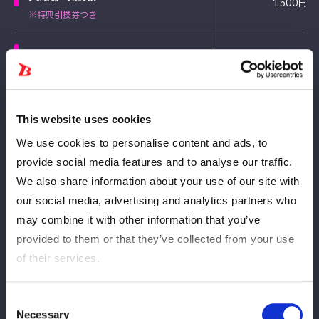
1500円
※特典引換券つき
入場券（当日）
2300円
※特典引換券つき
This website uses cookies
We use cookies to personalise content and ads, to
Calendrier des ventes
provide social media features and to analyse our traffic.
We also share information about your use of our site with
各日程当日券の販売は会場のみ。＋800円となります。
our social media, advertising and analytics partners who
may combine it with other information that you’ve
Date et heure de
Type de billet
provided to them or that they’ve collected from your use
sortie
of their services.
4月1日(水)
Consent
一般
12:00
Necessary
Selection