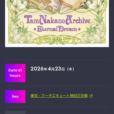
2026
4
23
年
月
日（木）
Date et
heure
東京・マーチエキュート神田万世橋
lieu