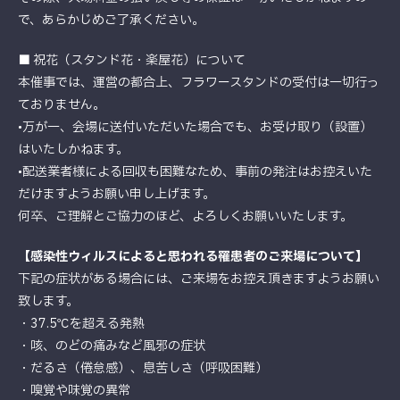
で、あらかじめご了承ください。
■ 祝花（スタンド花・楽屋花）について
本催事では、運営の都合上、フラワースタンドの受付は一切行っ
ておりません。
•万が一、会場に送付いただいた場合でも、お受け取り（設置）
はいたしかねます。
•配送業者様による回収も困難なため、事前の発注はお控えいた
だけますようお願い申し上げます。
何卒、ご理解とご協力のほど、よろしくお願いいたします。
【感染性ウィルスによると思われる罹患者のご来場について】
下記の症状がある場合には、ご来場をお控え頂きますようお願い
致します。
・37.5℃を超える発熱
・咳、のどの痛みなど風邪の症状
・だるさ（倦怠感）、息苦しさ（呼吸困難）
・嗅覚や味覚の異常