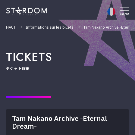
MENU
HAUT
Informations sur les billets
Tam Nakano Archive -Eternal
TICKETS
チケット詳細
Tam Nakano Archive -Eternal
Dream-