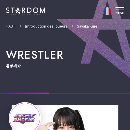
MENU
HAUT
Introduction des joueurs
Sayaka Kure
WRESTLER
選手紹介