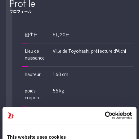
Profile
プロフィール
誕生日
6月20日
Lieu de
Ville de Toyohashi, préfecture d'Aichi
naissance
hauteur
160 cm
poids
55 kg
corporel
Premier
25 décembre 2023, Shinagawa
match
Intercity Hall (vs. Saya Kamitani)
Spécialité
Coupeur Tokimeki, Lance Tokimeki
This website uses cookies