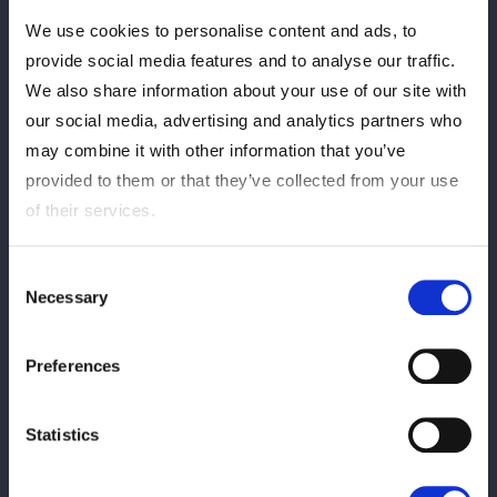
We use cookies to personalise content and ads, to
provide social media features and to analyse our traffic.
Career
We also share information about your use of our site with
our social media, advertising and analytics partners who
来歴
may combine it with other information that you’ve
provided to them or that they’ve collected from your use
東京藝大を目指し浪人中にプロレスと出合い、オーディ
of their services.
ションを経て入門。2023年12月の上谷沙弥戦でデビュ
ーした。24年3月のシンデレラ・トーナメント1回戦で刀
Consent
羅ナツコに反則勝ちしてデビュー初勝利を収めた。
Necessary
Selection
COSMIC ANGELS入りを熱望し、〝みならい〟として水
森由菜のトロピカル審査に参加。4月にさくらあやとと
もに正式加入を果たした。25年のシンデレラ・トーナメ
Preferences
ントをデビューから最速で制すと、10月にはさくらとの
「さくらら」でNEW BLOODタッグ王座を奪取。11月に
Statistics
はタッグリーグ戦を制した。26年4月の横浜アリーナ大
会では上谷沙弥を破りワールド王座を初戴冠した。