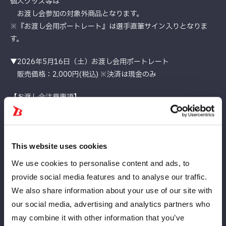
個人グッズ等は
お渡し会参加の対象外商品となります。
※『お渡し会用ポートレート』は選手直筆サイン入りとなりま
す。
▼2026年5月16日（土）お渡し会用ポートレート
販売価格：2,000円(税込) ※決済は現金のみ
【お渡し会注意事項】
※選手・スタッフへの暴力行為、暴言、誹謗中傷、公序良俗に反
する発言等を確認した場合、
主催者判断にて該当のお客様に退場していただくことがございま
This website uses cookies
す。
その他、各種ルールをお守りいただけないお客様についても、悪
We use cookies to personalise content and ads, to
質を判断した場合には退場していただきます。
provide social media features and to analyse our traffic.
その際、入場料金の返金等はございません。あらかじめご了承く
We also share information about your use of our site with
ださい。
our social media, advertising and analytics partners who
※列が途切れ次第終了となります。
may combine it with other information that you’ve
※お時間および在庫に限りがございますため、定員に達し次第、