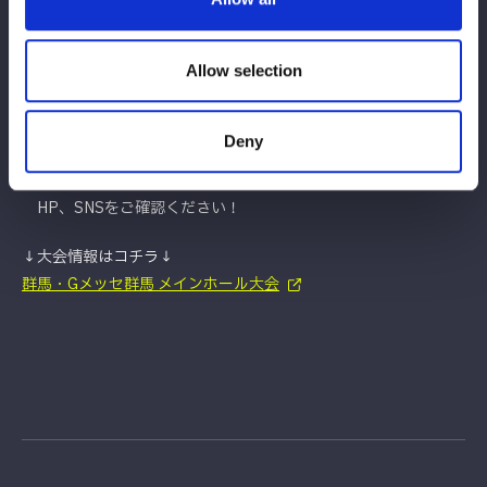
す）
※時間の都合上、全てのお客様へ選手からお渡しできない可能性
Allow selection
がございます。あらかじめご了承ください。
★今後も他会場にて、スターダム選手によるお渡し会を実施予定
Deny
です。
お渡し会の参加選手は都度おしらせ致しますので、
HP、SNSをご確認ください！
↓大会情報はコチラ↓
群馬・Gメッセ群馬 メインホール大会