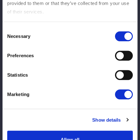
provided to them or that they’ve collected from your use
新規のお並びをお断りさせていただきます。
of their services.
※公平かつ適正な運営のため、一度の参加につきポートレート購
入枚数をお一人様1枚までとさせていただきます。
※お会計後は、手になにも持たずお渡し会にご参加ください。
Consent
Necessary
※スマートフォン等を取り出し選手に見せる、手渡そうとするな
Selection
どの行為はお断りさせていただきます。
※ファンレター、プレゼントなどあらゆる贈り物等はお受けでき
Preferences
かねますのでご了承ください。
※選手への握手やボディータッチ等、身体的接触はお控えくださ
Statistics
い。
またツーショット写真、動画などあらゆる撮影をお断りさせてい
ただきます。
Marketing
※その他のご注意事項は大会ページの【ご観戦にあたっての禁止
事項およびお願い】をご確認ください。
※現金のみのお取扱いとなります。ご了承くださいませ。
Show details
※混雑回避の為、事前にお会計のご準備をお願いいたします。
※お客様1名ずつのお渡しとなります。複数名でのご参加はお断
りいたします。（未就学児のみ保護者様同伴でご参加いただけま
Allow all