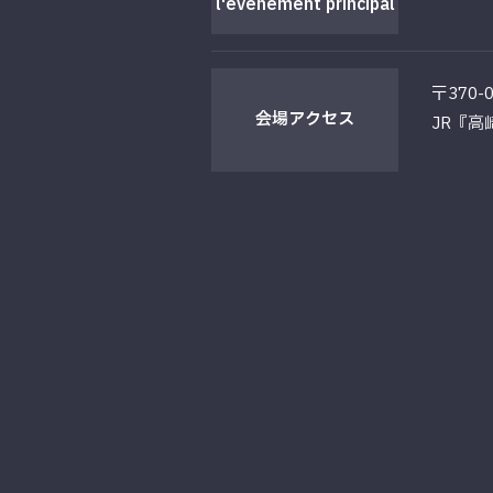
l'événement principal
〒370
会場
アクセス
JR『高