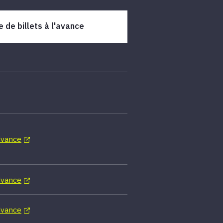
 de billets à l'avance
dvance
dvance
dvance