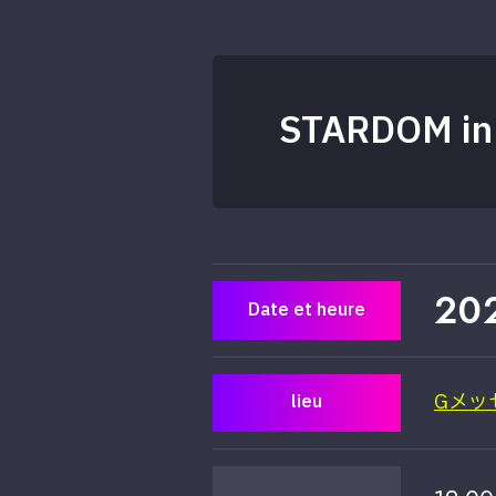
STARDOM in
20
Date et heure
Gメッ
lieu