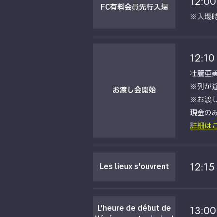
12:00
FC有料
会員
先行入場
※入場
12:10
壮麗亜
※列が
お渡し会
開始
※お渡
└現金の
詳細は
12:15
Les lieux s'ouvrent
13:00
L'heure de début de