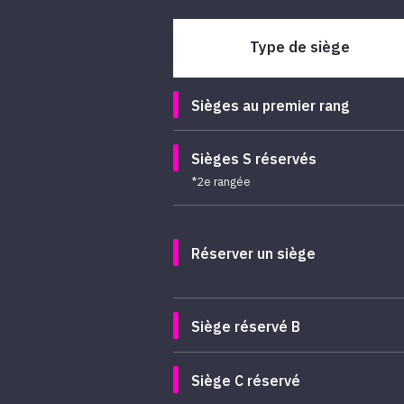
Type de siège
Sièges au premier rang
Sièges S réservés
*2e rangée
Réserver un siège
Siège réservé B
Siège C réservé