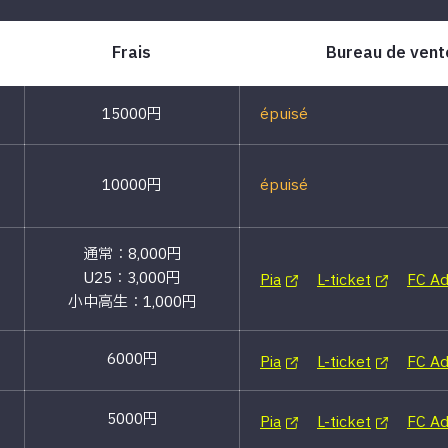
Frais
Bureau de vente
15000円
épuisé
10000円
épuisé
通常：8,000円
U25：3,000円
Pia
L-ticket
FC A
小中高生：1,000円
6000円
Pia
L-ticket
FC A
5000円
Pia
L-ticket
FC A