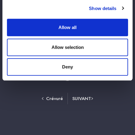
19日豊橋、7月20日大阪
Show details
2026/07/13
5 étoiles
Allow all
『Sammy presents STARDOM 5★STAR
GP 2026』冠スポンサーであるサミー株式
会社とスターダムの特別企画を公開！
Allow selection
Deny
1
4
5
7
8
13
⋯
6
⋯
Crévuré
SUIVANT