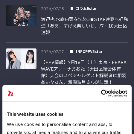
2026/07/18
コラム5star
渡辺桃 水森由菜を沈め5★STAR連覇へ好発
進「ああ、すげえ楽しいわ」/7・18大田区
速報
2026/07/17
INFOPPV5star
【PPV情報】7月18日（土）東京・EBARA
WAVEアリーナおおた（大田区総合体育
館）大会のスペシャルゲスト解説者に相羽
あいなさん、渡瀬結月さんが決定！
2026/07/16
INFO対戦カード5star
【全対戦カード決定】7月18日大田区大会
This website uses cookies
でアーティスト王座戦開催!
We use cookies to personalise content and ads, to
provide social media features and to analyse our traffic.