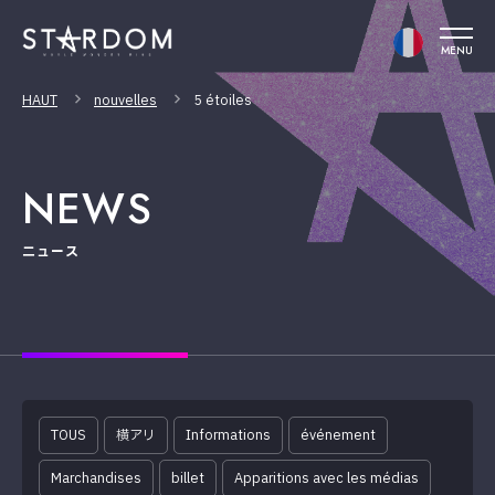
MENU
HAUT
nouvelles
5 étoiles
NEWS
ニュース
TOUS
横アリ
Informations
événement
Marchandises
billet
Apparitions avec les médias