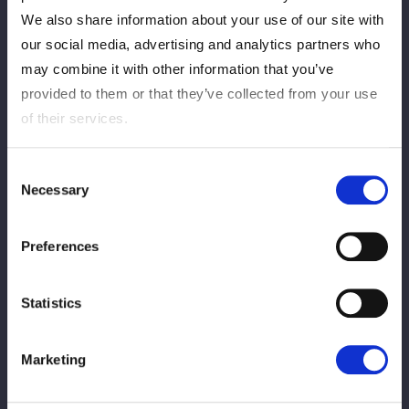
2026/07/16
INFO5 étoiles
We also share information about your use of our site with
米AEWのジュリア・ハート 5★STAR初参
our social media, advertising and analytics partners who
戦が決定！
may combine it with other information that you’ve
provided to them or that they’ve collected from your use
of their services.
2026/07/15
コラム5star
5★STAR連覇を狙う渡辺桃を直撃！「復讐
Consent
の夏、クソども楽しみに待っとけよ！」
Necessary
Selection
2026/07/15
INFOPPV5star
Preferences
【PPV販売開始！】7/18『Sammy
presents STARDOM 5★STAR GP 2026
Statistics
～開幕戦～』のPPV販売が開始！
Marketing
2026/07/14
INFO対戦カード5star
【追加カード決定】7月18日大田区、7月