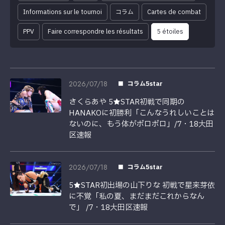
Informations sur le tournoi
コラム
Cartes de combat
PPV
Faire correspondre les résultats
5 étoiles
2026/07/18
コラム5star
さくらあや 5★STAR初戦で同期の
HANAKOに初勝利「こんなうれしいことは
ないのに、もう体がボロボロ」/7・18大田
区速報
2026/07/18
コラム5star
5★STAR初出場の山下りな 初戦で星来芽依
に不覚「私の夏、まだまだこれからなん
で」 /7・18大田区速報