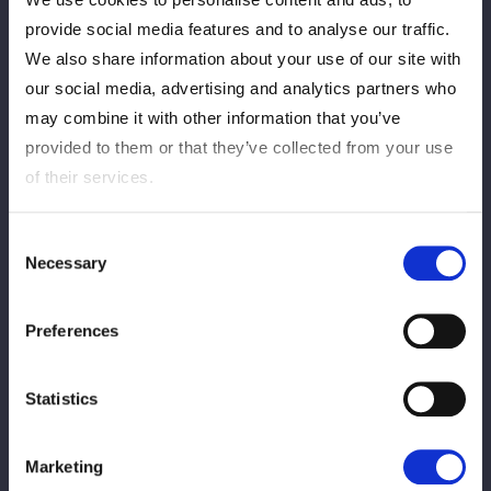
【PPV情報】4月26日（日）横浜アリーナ
provide social media features and to analyse our traffic.
大会のスペシャルゲスト解説者にレイザー
We also share information about your use of our site with
ラモンHGさん、RGさんが決定！
our social media, advertising and analytics partners who
may combine it with other information that you’ve
2026/04/22
横アリINFO
provided to them or that they’ve collected from your use
of their services.
4月26日 (日) 横浜アリーナ大会
「STARDOM CARD PARTY」ブースにて、
リアルステッカー＆限定トレカプレゼン
Consent
ト！
Necessary
Selection
2026/04/22
横アリグッズ
Preferences
【
プレミアム物販情報
】4月26日
（日）横浜アリーナ大会
Statistics
2026/04/22
横アリグッズ
Marketing