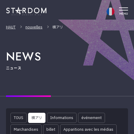
MENU
HAUT
nouvelles
横アリ
NEWS
ニュース
TOUS
横アリ
Informations
événement
Marchandises
billet
Apparitions avec les médias