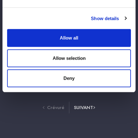
【先行物販＆
通常物販情報
】4月26日
（日）横浜アリーナ大会
Show details
2026/04/21
横アリ大会情報
Allow all
【4/26 お渡し会情報】横浜アリーナ大会
にてスターライト・キッド選手のポートレ
ートお渡し会を開催！
Allow selection
Deny
2
3
1
Crévuré
SUIVANT