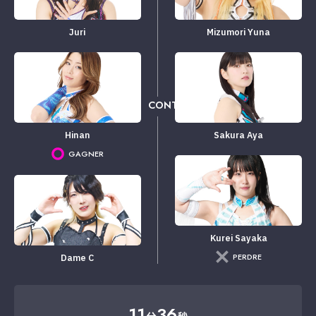
Juri
Mizumori Yuna
CONTRE
Hinan
Sakura Aya
GAGNER
Kurei Sayaka
PERDRE
Dame C
11
36