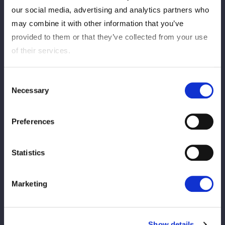
ズの水森由菜＆さくらあや＆玖麗さやか組による６人タッグマッ
our social media, advertising and analytics partners who
チ。５・31大田区でのなつぽい＆安納サオリ10周年記念大会で
may combine it with other information that you’ve
は、両者から試練とも言えるシングルマッチを課せられた水森、
provided to them or that they’ve collected from your use
さくら、玖麗。その試合を前に、まずはこれからのコズエンを引
of their services.
っ張っていく結束力を見せつけたいところだ。
さくらが先発に名乗りを挙げ朱里と対峙。ゴングと同時にさくら
Consent
がエルボー連打で向かっていく。朱里が首を絞めるように止める
Necessary
Selection
が、さくらが打ち続ける。朱里がロープに振ってニー、さくらが
やり返しのニーからドロップキック、朱里がこらえてミドルキッ
ク。妃南がさくらにボディースラムを３連発。レディが逆水平か
Preferences
らさくらにジャイアントスイング狙い。すぐにさくらがロープに
逃れる。朱里がロープを蹴り上げ、レディが中央にもっていきジ
Statistics
ャイアントスイング20回転。さくらが返すと、ふらつきながら
もエルボー連打。レディは一発でさくらを倒してみせる。コーナ
ーに振られたさくらが反転してミサイルキック。水森がレディへ
Marketing
ドロップキック。妃南がカットに入りレディと合体。水森がかい
くぐり玖麗とドロップキックの競演。水森はレディにラリアッ
ト。水森とレディがショルダーをぶつけ合う。レディが打ち勝
Show details