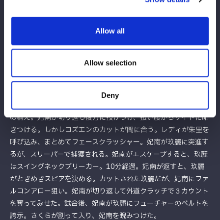
ち、チョークスラム狙い。水森が切り返すが、レディがエプロン
に送り出す。水森が逆上がり式に戻ってラリアット、レディもや
Allow all
り返し、両者ダウン状態。妃南が入り、水森に串刺しボディーア
タックから巴投げ。さくらが介入しサンドイッチ式に打撃攻撃。
玖麗が妃南にドロップキック連発、スリーパー。妃南がエスケー
Allow selection
プすると、玖麗とエルボーを打ち合う。朱里が玖麗のダッシュを
妨害しレディがビッグブーツ、妃南が変型ロックボトム。玖麗が
返すと、妃南はジャックハマー狙い。コズエンが妃南を攻撃し、
Deny
玖麗のミサイルキックにつなぐ。玖麗は妃南にネックブリーカー
の構え。妃南が切り返し後方に投げつけ、払い腰からサイドに叩
きつける。しかしコズエンのカットが間に合う。レディが朱里を
呼び込み、まとめてフェースクラッシャー。妃南が玖麗に突進す
るが、スリーパーで捕獲される。妃南がエスケープすると、玖麗
はスイングネックブリーカー。10分経過。妃南が返すと、玖麗
がときめきスピアを決める。カットされた玖麗だが、妃南にファ
ルコンアロー狙い。妃南が切り返して外道クラッチで３カウント
を奪ってみせた。試合後、妃南が玖麗にフューチャーのベルトを
誇示。さくらが割って入り、妃南を睨みつけた。