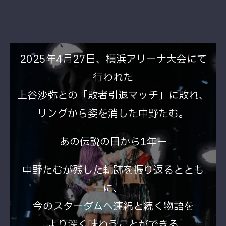
2025年4月27日、横浜アリーナ大会にて
行われた
上谷沙弥との「敗者引退マッチ」に敗れ、
リングから姿を消した中野たむ。
あの伝説の日から1年ー
中野たむが残した軌跡を振り返るととも
に、
今のスターダムへ連綿と続く物語を
より深く味わうことができる