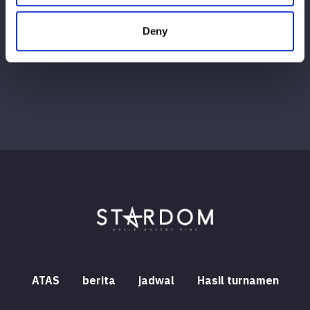
Lihat semua
Deny
ATAS
berita
jadwal
Hasil turnamen