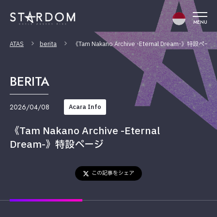
MENU
ATAS
berita
《Tam Nakano Archive -Eternal Dream-》特設ページ
BERITA
2026/04/08
Acara Info
《Tam Nakano Archive -Eternal
Dream-》特設ページ
この記事をシェア