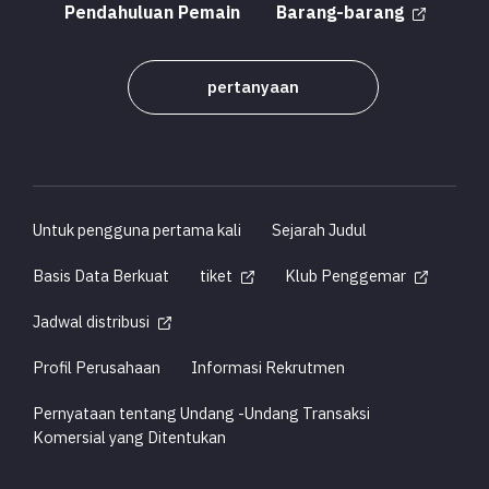
Pendahuluan Pemain
Barang-barang
pertanyaan
Untuk pengguna pertama kali
Sejarah Judul
Basis Data Berkuat
tiket
Klub Penggemar
Jadwal distribusi
Profil Perusahaan
Informasi Rekrutmen
Pernyataan tentang Undang -Undang Transaksi
Komersial yang Ditentukan