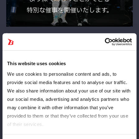
特別な催事を開催いたします。
目次
催事概要
This website uses cookies
営業時間
We use cookies to personalise content and ads, to
provide social media features and to analyse our traffic.
キービジュアル
We also share information about your use of our site with
our social media, advertising and analytics partners who
展示内容
may combine it with other information that you’ve
provided to them or that they’ve collected from your use
4/18(土)玖麗さやか選手の来場決定！
of their services.
《Tam Nakano Archive -Eternal Dream-》オリジナルグッズ