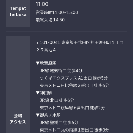
11:00
Tempat
営業時間11:00~15:00
terbuka
最終入場 14:50
〒101-0041 東京都千代田区神田須田町１丁目
２５番地４
▼秋葉原駅
JR線 電気街口 徒歩4分
つくばエクスプレス A1出口 徒歩5分
東京メトロ日比谷線 3番出口 徒歩6分
▼神田駅
JR線 北口 徒歩6分
東京メトロ銀座線 6番出口 徒歩2分
▼御茶ノ水駅
会場
アクセス
JR線 聖橋口 徒歩6分
東京メトロ丸の内線 1番出口 徒歩8分