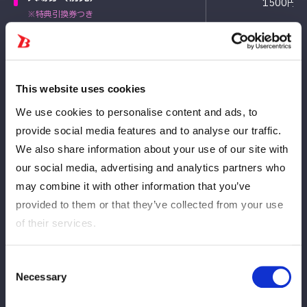
1500円
※特典引換券つき
入場券（当日）
2300円
※特典引換券つき
This website uses cookies
We use cookies to personalise content and ads, to
provide social media features and to analyse our traffic.
Jadwal penjualan
We also share information about your use of our site with
our social media, advertising and analytics partners who
各日程当日券の販売は会場のみ。＋800円となります。
may combine it with other information that you’ve
provided to them or that they’ve collected from your use
Tanggal dan
of their services.
Jenis tiket
waktu rilis
Consent
Necessary
4月1日(水)
Selection
一般
12:00