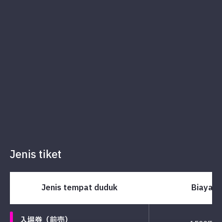
Jenis tiket
Jenis tempat duduk
Biaya
入場券（前売）