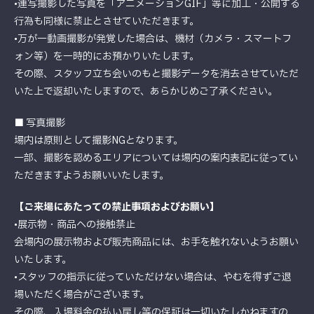
•連写撮影した写真を「アニメーションGIF」等に加工・公開する
行為も同様に禁止とさせていただきます。
•万が一動画撮影が発覚した場合は、機材（カメラ・スマートフ
ォン等）を一時的にお預かりいたします。
その際、スタッフ立ち会いのもと撮影データを消去させていただ
いた上で返却いたしますので、あらかじめご了承ください。
■ 写真撮影
場内は原則として撮影NGとなります。
一部、撮影を認めるエリアについては場内の案内表記に従ってい
ただきますようお願いいたします。
【ご来場にあたっての禁止事項およびお願い】
•展示物・商品への接触禁止
会場内の展示物および販売商品には、お手を触れないようお願い
いたします。
•スタッフの指示に従っていただけない場合は、やむを得ずご退
場いただく場合がございます。
その際、入場料金の払い戻し等の保証は一切いたしかねますの