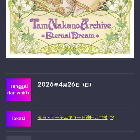
2026
4
26
年
月
日（日）
Tanggal
dan waktu
東京・マーチエキュート神田万世橋
lokasi