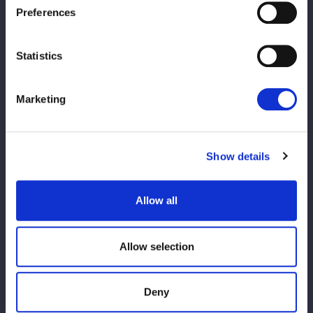
Preferences
Statistics
★
《Tam Nakano Archive -Eternal Dre
am-》特設ページはこちら
Marketing
【イベント参加ルール、注意事項】
※ご来場されるお客様へのお願い 必ずご一読下さい※
観戦規約
Show details
【営業時間について】
Allow all
■ 営業時間
•4/26（水・祝）
11:00～15:00
•4/27（月）・4/28（火）および 土日祝
11:00～20:00
Allow selection
•平日（4/27・4/28を除く）
16:30～20:00
■ 注意事項
Deny
•
日によって営業時間が異なります
。ご来場の際は、あらかじめご