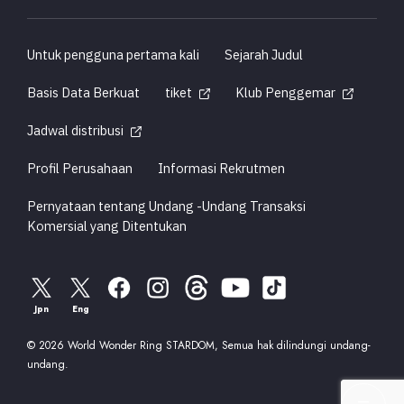
Untuk pengguna pertama kali
Sejarah Judul
Basis Data Berkuat
tiket
Klub Penggemar
Jadwal distribusi
Profil Perusahaan
Informasi Rekrutmen
Pernyataan tentang Undang -Undang Transaksi
Komersial yang Ditentukan
Jpn
Eng
© 2026 World Wonder Ring STARDOM, Semua hak dilindungi undang-
undang.