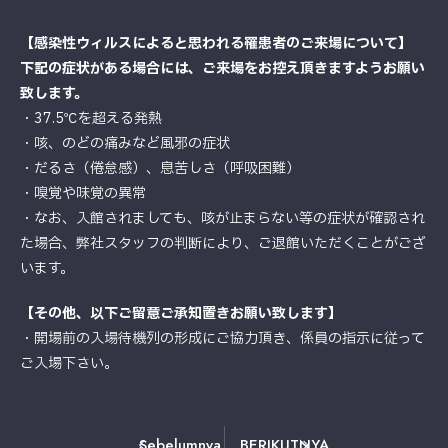
【感染性ウィルスによると思われる罹患者のご来場について】
下記の症状がある場合には、ご来場をお控え頂きますようお願い
致します。
・37.5℃を超える発熱
・咳、のどの痛みなど風邪の症状
・だるさ（倦怠感）、息苦しさ（呼吸困難）
・嗅覚や味覚の異常
・なお、入館されましても、咳が止まらない等の症状が確認され
た場合、弊社スタッフの判断により、ご退館いただくことがござ
います。
【その他、以下ご留意ご承知置きお願い致します】
・開場前の入場待機列の形成にご協力頂き、係員の指示に従って
ご入場下さい。
Sebelumnya
BERIKUTNYA