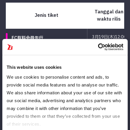
Tanggal dan
Jenis tiket
waktu rilis
3月19日(木)12:00
FC有料会員先行
3月23日(月)12:00
L-ticket prelik
This website uses cookies
4月1日(水)12:00
Penjualan Umum
We use cookies to personalise content and ads, to
provide social media features and to analyse our traffic.
We also share information about your use of our site with
our social media, advertising and analytics partners who
【激アツなイベント内容を一部公開！】
may combine it with other information that you’ve
provided to them or that they’ve collected from your use
『超激アツ！リアルお渡され会』
ご来場者様全員、イベントの最後に鹿島選手がお見送りを行いま
of their services.