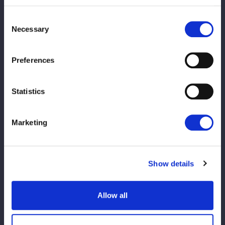
す。
その際になんと、手紙やプレゼントを直接渡すことが可能です！
Consent
手紙やプレゼントをご持参希望の方は、下記注意事項をよくお読
Necessary
Selection
みになった上でご用意ください。
① 受け取れるプレゼントは「手紙」または「既製品(中身が見え
Preferences
ない梱包はNG)」に限らせていただきます。
② 下記に該当するプレゼントは受け取りができませんのでご注
意ください。
Statistics
・食べ物(既製品、手作り全てNG)
・ぬいぐるみ
Marketing
・片手で収まらない大きな物
・高価なブランド品
・危険物
Show details
・その他、公序良俗に反する物
※プレゼントを渡す際に握手やハイタッチはできませんので、ご
注意ください。
Allow all
『激レア！なんでもサイン会』