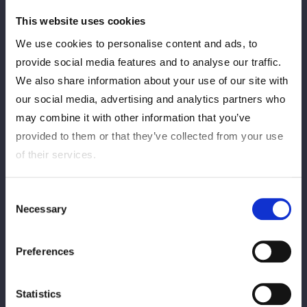
マシな一枚。
This website uses cookies
▼サイズ
We use cookies to personalise content and ads, to
M, L, XL, XXL
provide social media features and to analyse our traffic.
M 身丈69/身幅52/肩幅46/袖丈20(cm)
We also share information about your use of our site with
L 身丈73/身幅55/肩幅50/袖丈22(cm)
our social media, advertising and analytics partners who
XL 身丈77/身幅58/肩幅54/袖丈24(cm)
may combine it with other information that you’ve
XXL 身丈81/身幅63/肩幅57/袖丈25(cm)
provided to them or that they’ve collected from your use
▼
価格
of their services.
¥5,000(税込）
Consent
▼品名
Necessary
Selection
『STARDOM CARD PARTY アクリルスタンド ハロウィン』
全9
種類
Preferences
Statistics