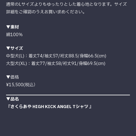
通常のLサイズよりもゆったりとした着心地となります。サイズ
詳細をご確認のうえお買い求めください。
▼素材
綿100％
▼サイズ
中型犬(L)：着丈74/袖丈57/裄丈88.5/身幅66.5(cm)
大型犬(XL)：着丈77/袖丈58/裄丈91/身幅69.5(cm)
▼
価格
¥15,500(税込）
▼品名
『さくらあや HIGH KICK ANGEL Tシャツ 』