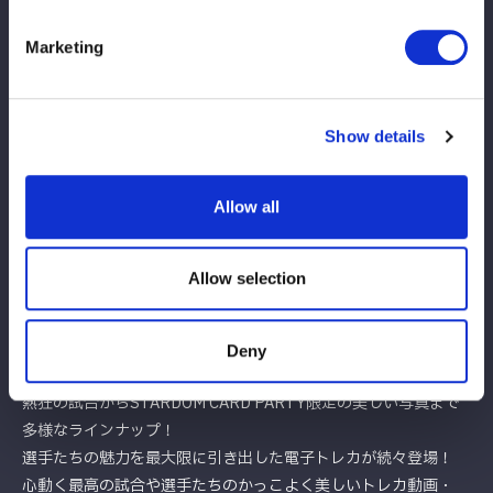
Marketing
Show details
▼商品説明
「STARDOM CARD PARTY」で大人気のハロウィントレカがア
Allow all
クリルスタンドになって登場！
かわいい＆美しい仮装の選手たちを、デスクやお部屋に飾りまし
ょう
Allow selection
★スターダム公式電子トレカ®サービス「STARDOM CARD
PARTY」★
Deny
選手たちが動き出す！新感覚トレカをコレクション！
熱狂の試合からSTARDOM CARD PARTY限定の美しい写真まで
多様なラインナップ！
選手たちの魅力を最大限に引き出した電子トレカが続々登場！
心動く最高の試合や選手たちのかっこよく美しいトレカ動画・