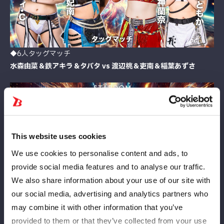
◆6人タッグマッチ
水森由菜＆鉄アキラ＆タバタ vs 渡辺桃＆吏南＆稲葉あずさ
This website uses cookies
We use cookies to personalise content and ads, to
provide social media features and to analyse our traffic.
We also share information about your use of our site with
our social media, advertising and analytics partners who
◆8人タッグマッチ
may combine it with other information that you’ve
舞華＆月山和香＆HANAKO＆梨杏 vs 橋本千紘＆優宇＆岡優里佳
provided to them or that they’ve collected from your use