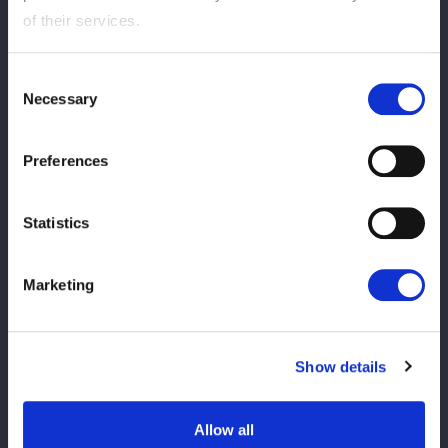
＆YUNA
of their services.
Consent
Necessary
Selection
Preferences
Statistics
◆6人タッグマッチ
Marketing
岩谷麻優＆葉月＆コグマ vs 朱里＆羽南＆飯田沙耶
Show details
Allow all