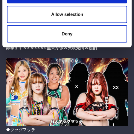
Allow selection
Deny
◆6人タッグマッチ
鈴季すず＆X＆XX vs 星来芽依＆天咲光由＆狐伯
◆タッグマッチ