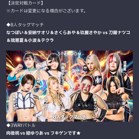
【決定対戦カード】
※カードは変更になる場合がございます。
◆8人タッグマッチ
なつぽい＆安納サオリ＆さくらあや＆玖麗さやか vs 刀羅ナツコ
＆琉悪夏＆小波＆テクラ
◆3WAYバトル
向後桃 vs 姫ゆりあ vs フキゲンです★