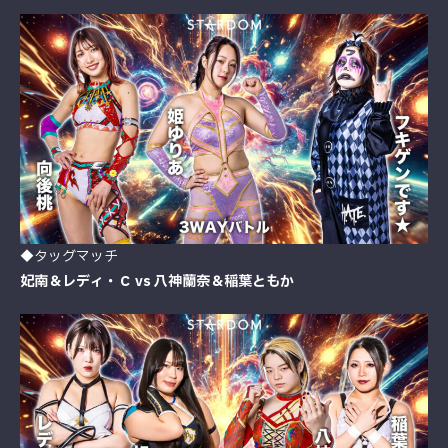
◆タッグマッチ
妃南＆レディ・Ｃ vs 八神蘭奈＆稲葉ともか