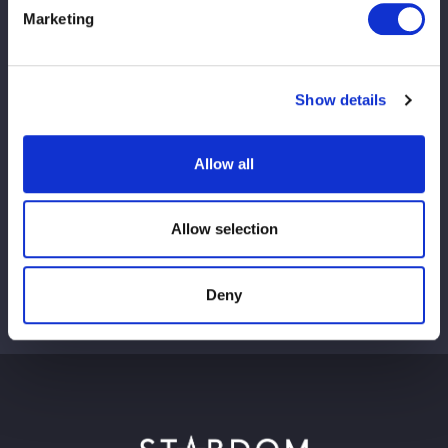
Marketing
この記事をシェア
Show details
Allow all
VIEW ALL
Allow selection
Deny