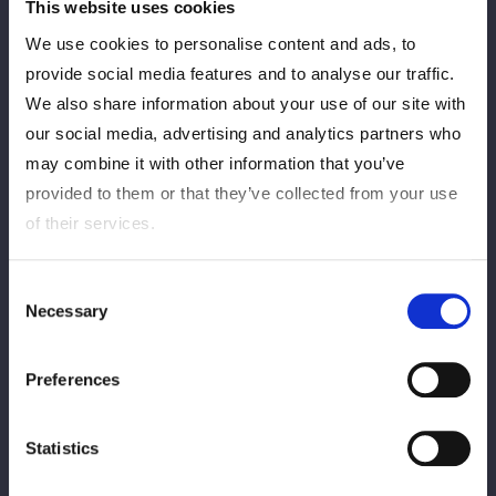
This website uses cookies
We use cookies to personalise content and ads, to
provide social media features and to analyse our traffic.
We also share information about your use of our site with
our social media, advertising and analytics partners who
４・２７横浜アリーナ大会にて引退した中野たむ選手のメモリア
may combine it with other information that you’ve
ルグッズが現在企画進行中！
provided to them or that they’ve collected from your use
スターダム公式通販サイト「My STARDOM」にて発売予定で
of their services.
す。
詳細は続報をお待ちください！
Consent
スターダム公式通販サイト「My STARDOM」はこちら
Necessary
Selection
https://mystardom.wwr-stardom.com/s/stdmec/#/0
Preferences
Statistics