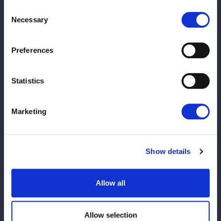
Consent
早めのチェックがおすすめ！
Necessary
Selection
数量限定商品も多数！
ぜひ会場でグッズをゲットしてください。
Preferences
大会当日は混雑が予想されますので、お早めの来場をお勧めしま
す。
Statistics
※ガイドブックvol.155掲載選手は4/27時点での所属選手です。
↓大会情報はコチラ↓
Marketing
▶︎後楽園大会
Show details
Allow all
Allow selection