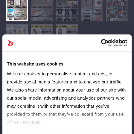
This website uses cookies
スターダムファン必見！
6月8日東京・後楽園ホールで開催される大会にて、さまざまな
We use cookies to personalise content and ads, to
グッズを販売いたします！
provide social media features and to analyse our traffic.
グッズを手に入れて、大会をさらに楽しみましょう
We also share information about your use of our site with
our social media, advertising and analytics partners who
新商品
may combine it with other information that you’ve
・ベルトアクリルスタンド 朱里選手 IWGP女子
provided to them or that they’ve collected from your use
・STARDOM CARD PARTY アクリルスタンド ID PHOTO God’s
Eye
of their services.
・渡辺桃 PEACH SKULL Tシャツ