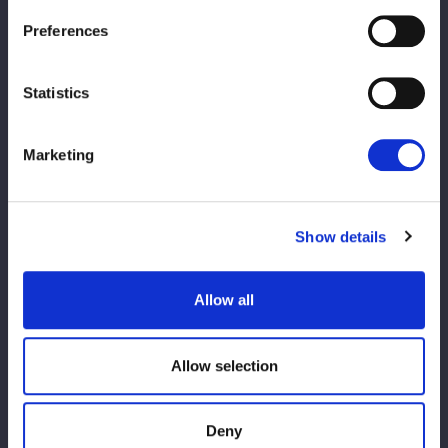
◆大会名：STARDOM THE CONVERSION 2025
◆日時：2025年6月21日（土）
Preferences
FC有料会員先行入場15:00／開場15:30／本戦開始時間／
16:00
Statistics
◆会場：東京・国立代々木競技場 第二体育館
https://wwr-stardom.com/schedule/20250621_yoyogi/
Marketing
Show details
Allow all
この記事をシェア
Allow selection
Deny
VIEW ALL