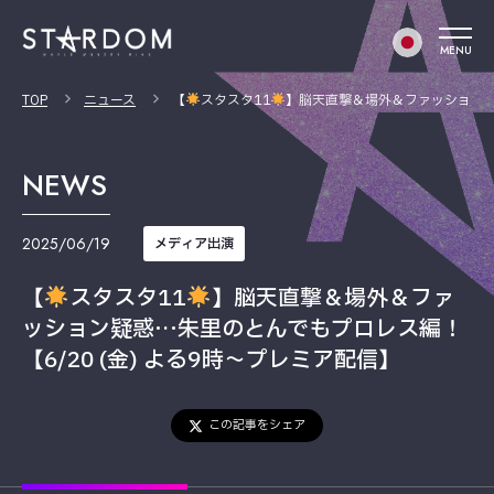
MENU
TOP
ニュース
【
スタスタ11
】脳天直撃＆場外＆ファッション疑惑
NEWS
2025/06/19
メディア出演
【
スタスタ11
】脳天直撃＆場外＆ファ
ッション疑惑…朱里のとんでもプロレス編！
【6/20 (金) よる9時～プレミア配信】
この記事をシェア