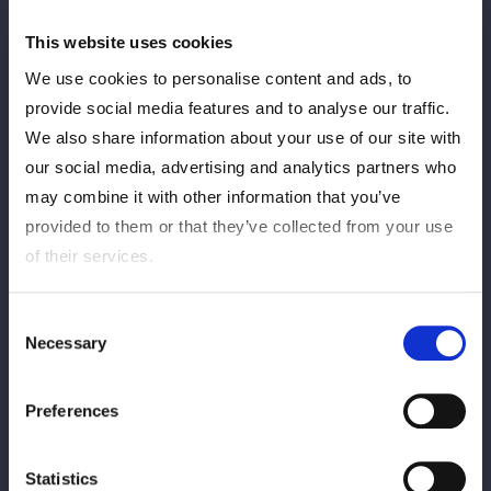
「NEO GENESISトークショー～シークレット衣装～」当日券は
お一人様につきそれぞれ1枚までのお渡しとなります。
This website uses cookies
※当日券の入場整理番号はランダムでの配布となります。
We use cookies to personalise content and ads, to
provide social media features and to analyse our traffic.
【当日券対象商品販売について】
We also share information about your use of our site with
our social media, advertising and analytics partners who
may combine it with other information that you’ve
※徹夜行為は禁止とさせて頂きます。
provided to them or that they’ve collected from your use
※会場周辺では騒がないで下さい。
of their services.
※シートや荷物等での場所取り等は全面禁止とさせて頂きます。
発見次第、即時に解除致します。
※施設側へのお問い合せ（お電話等含む）はお控え頂きますよう
Consent
お願い致します。
Necessary
Selection
※当日、イベント開始時間等を変更する可能性があることを、予
めご了承下さい。
Preferences
※会場までの交通費、宿泊費はお客様のご負担となります。
※会場内・外で係員の指示及び注意事項に従わず発生した事故や
危険等、主催者・会場・出演者は一切責任を負いません。
Statistics