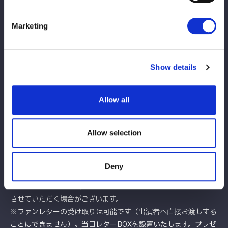
※貴重品は各自で管理して下さい。
※ゴミは各自お持ち帰り頂きますよう、ご協力お願い致します。
Marketing
【イベント参加に関する注意事項】
Show details
※天災、交通機関の不全、出演者の病気・事故など、やむを得な
い事情によりイベントを中止、延期、または開催日時・場所・内
Allow all
容を変更する場合があります。興行運用・団体編成の都合上、急
きょ出演者の変更・欠席が発生する場合がございます。これらの
Allow selection
場合でも、交換及び商品代金の返金、交通費、旅費などの補償に
は応じかねます。あらかじめご了承ください。
※当日、イベント開始時間に遅れて来場された場合はイベントに
Deny
ご参加いただけません。
※権利を第三者へ譲渡したことが発覚した場合、ご参加をお断り
させていただく場合がございます。
※ファンレターの受け取りは可能です（出演者へ直接お渡しする
ことはできません）。当日レターBOXを設置いたします。プレゼ