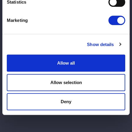
Statistics
Marketing
Show details
この記事をシェア
Allow all
VIEW ALL
Allow selection
Deny