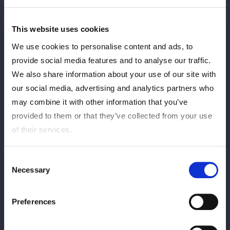
ニッポン放送『新日本プロレス×スターダム presents RADIO X-
over』に吏南選手が初登場！
This website uses cookies
プロレスの話はもちろん、高校卒業後のプライベートの話まで、
We use cookies to personalise content and ads, to
吏南選手のパーソナリティを深掘れるボリュームたっぷりの30
provide social media features and to analyse our traffic.
分間！
We also share information about your use of our site with
our social media, advertising and analytics partners who
お聞き逃しなく！
may combine it with other information that you’ve
【オンエア情報】
provided to them or that they’ve collected from your use
of their services.
◆番組情報：ニッポン放送『新日本プロレス×スターダム
presents RADIO X-over』
Consent
◆オンエア：8/11（月祝）20:00〜
Necessary
Selection
◆パーソナリティ：吉田尚記（ニッポン放送アナウンサー）
◆ゲスト：吏南
Preferences
◆番組HP：
https://1242.com/xover/