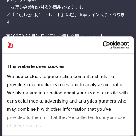
お渡し会参加の対象外商品となります。
※『お渡し会用ポートレート』は選手直筆サイン入りとなりま
す。
▼2025年12月21日（日）お渡し会用ポートレート
販売価格：2,000円(税込) ※決済は現金のみ
【お渡し会注意事項】
※選手・スタッフへの暴力行為、暴言、誹謗中傷、公序良俗に反
This website uses cookies
する発言等を確認した場合、
We use cookies to personalise content and ads, to
主催者判断にて該当のお客様に退場していただくことがございま
provide social media features and to analyse our traffic.
す。
We also share information about your use of our site with
その他、各種ルールをお守りいただけないお客様についても、悪
our social media, advertising and analytics partners who
質を判断した場合には退場していただきます。
may combine it with other information that you’ve
その際、入場料金の返金等はございません。あらかじめご了承く
provided to them or that they’ve collected from your use
ださい。
※列が途切れ次第終了となります。
of their services.
※お時間および在庫に限りがございますため、定員に達し次第、