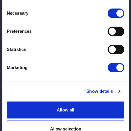
新規のお並びをお断りさせていただきます。
Consent
※公平かつ適正な運営のため、一度の参加につきポートレート購
Necessary
Selection
入枚数をお一人様1枚までとさせていただきます。
※お会計後は、手になにも持たずお渡し会にご参加ください。
Preferences
※スマートフォン等を取り出し選手に見せる、手渡そうとするな
どの行為はお断りさせていただきます。
※ファンレター、プレゼントなどあらゆる贈り物等はお受けでき
Statistics
かねますのでご了承ください。
※選手への握手やボディータッチ等、身体的接触はお控えくださ
Marketing
い。
またツーショット写真、動画などあらゆる撮影をお断りさせてい
ただきます。
Show details
※その他のご注意事項は大会ページの【ご観戦にあたっての禁止
事項およびお願い】をご確認ください。
※現金のみのお取扱いとなります。ご了承くださいませ。
Allow all
※混雑回避の為、事前にお会計のご準備をお願いいたします。
※お客様1名ずつのお渡しとなります。複数名でのご参加はお断
りいたします。（未就学児のみ保護者様同伴でご参加いただけま
Allow selection