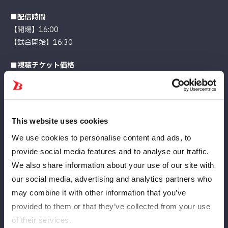
■配信時間
【開場】16:00
【試合開始】16:30
■視聴チケット価格
4,400円（税込）
※別途システム手数料220円
■視聴チケット販売期間
This website uses cookies
2026年3月15日（日）12:00〜 2026年4月1日（水） 19:00ま
We use cookies to personalise content and ads, to
で
provide social media features and to analyse our traffic.
▼PPV購入はこちら！
We also share information about your use of our site with
国内：
https://mystardom.wwr-stardom.com/638745364
our social media, advertising and analytics partners who
5/
may combine it with other information that you’ve
Overseas：
https://intl.stagecrowd.live/9729852749/
provided to them or that they’ve collected from your use
of their services.
■アーカイブ期間