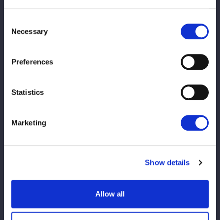
4/1 23:59まで
Consent
※アーカイブ公開までは、しばらくお時間をいただく場合がござ
Necessary
Selection
います。
※アーカイブでは制作の都合上、生配信時の内容から変更となる
場合がございます。
Preferences
【大会情報】
Statistics
『CINDERELLA TOURNAMENT 2026 ～優勝決定戦～』
2026年3月15日（日）
神奈川・横浜武道館
Marketing
試合開始 16:30
詳細：
https://wwr-stardom.com/schedule/20260315_yokoh
ama/
Show details
Allow all