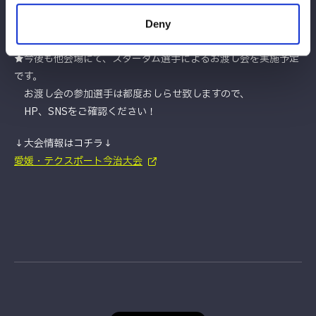
※時間の都合上、全てのお客様へ選手からお渡しできない可能性
Deny
がございます。あらかじめご了承ください。
★今後も他会場にて、スターダム選手によるお渡し会を実施予定
です。
お渡し会の参加選手は都度おしらせ致しますので、
HP、SNSをご確認ください！
↓大会情報はコチラ↓
愛媛・テクスポート今治大会