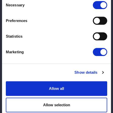
※公平かつ適正な運営のため、一度の参加につきポートレート購
Necessary
Selection
入枚数をお一人様1枚までとさせていただきます。
※お会計後は、手になにも持たずお渡し会にご参加ください。
Preferences
※スマートフォン等を取り出し選手に見せる、手渡そうとするな
どの行為はお断りさせていただきます。
※ファンレター、プレゼントなどあらゆる贈り物等はお受けでき
Statistics
かねますのでご了承ください。
※選手への握手やボディータッチ等、身体的接触はお控えくださ
Marketing
い。
またツーショット写真、動画などあらゆる撮影をお断りさせてい
ただきます。
※その他のご注意事項は大会ページの【ご観戦にあたっての禁止
Show details
事項およびお願い】をご確認ください。
※現金のみのお取扱いとなります。ご了承くださいませ。
Allow all
※混雑回避の為、事前にお会計のご準備をお願いいたします。
※お客様1名ずつのお渡しとなります。複数名でのご参加はお断
りいたします。（未就学児のみ保護者様同伴でご参加いただけま
Allow selection
す）