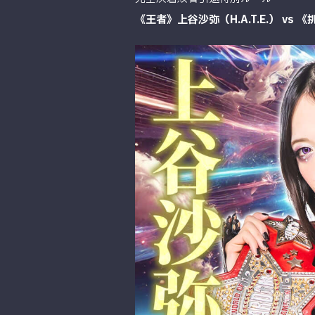
《王者》
上谷沙弥（H.A.T.E.）
vs 