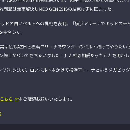
Y STARの仲間割れ問題解決のため、現在怪我の治療で欠場中の
割れ問題は無事解決しNEO GENESISの結束は更に固まった。
キッドの白いベルトへの挑戦を表明。『横浜アリーナでキッドのチャ
ナを指名した。
実は私もAZMと横浜アリーナでワンダーのベルト賭けてやりたい
ン爆上がりしてきちゃいました！』と相思相愛だったことを明かし
イバル対決が、白いベルトをかけて横浜アリーナというメガビッ
こちら
をご確認お願いいたします。