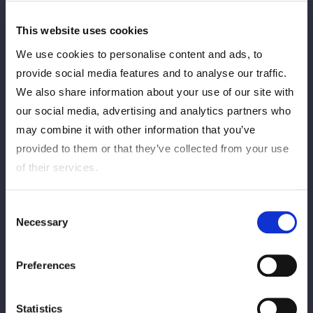
【大会情報】
STARDOM in FUJI 2025 Dec.
This website uses cookies
2025年12月13日（土）
We use cookies to personalise content and ads, to
ふじさんめっせ
https://wwr-stardom.com/schedule/20251213_fuji/
provide social media features and to analyse our traffic.
We also share information about your use of our site with
our social media, advertising and analytics partners who
12月14日（日）
『
STARDOM in TOYAMA
may combine it with other information that you’ve
2025 Dec.
』
富山産業展示館 テクノホール西館
provided to them or that they’ve collected from your use
of their services.
【決定対戦カード】
Consent
※カードは変更になる場合がございます。
Necessary
Selection
（変更前）
◆シングルマッチ
Preferences
古沢稀杏 vs 吏南
Statistics
◆6人タッグマッチ