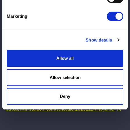
AZM＆星来芽依＆天咲光由 vs なつぽい＆水森由菜＆金屋あんね
Marketing
↓
（変更後）
◆タッグマッチ
Show details
AZM＆星来芽依 vs なつぽい＆水森由菜
Allow all
◆3WAYバトル
天咲光由 vs 古沢稀杏 vs 吏南
Allow selection
【大会情報】
STARDOM in TOYAMA 2025 Dec.
2025年12月14日（日）
Deny
富山産業展示館 テクノホール西館
https://wwr-stardom.com/schedule/20251214_toyama/