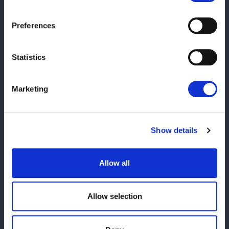
●RED STARS – A、RED STARS – Bと、BLUE STARS – A、
BLUE STARS – Bの計4ブロックで、各ブロックごとに総当たり
Preferences
リーグ戦。
●各ブロックの得点上位3名が決勝トーナメントに出場します。
●同一ブロックで決勝出場順位内で同点が出た場合は、該当者間
Statistics
の得点数によって進出者を決定します。
Marketing
Show details
Allow all
Allow selection