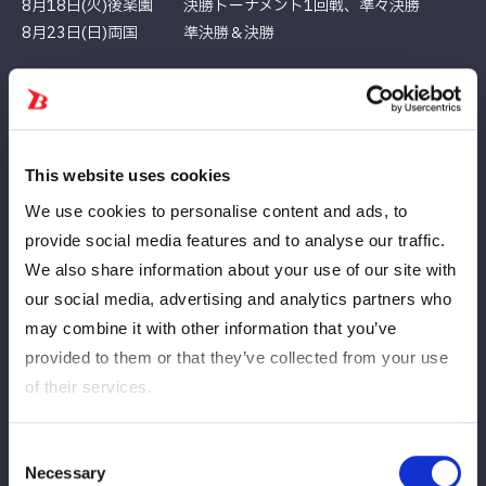
8月18日(火)後楽園 決勝トーナメント1回戦、準々決勝
8月23日(日)両国 準決勝＆決勝
※全ブロック＝RED STARS – A、B / BLUE STARS – A、B
※RED STARSのみ／BLUE STARSのみの日程には、別ブロック
の選手は原則出場いたしません
※全ブロック公式戦が組まれる大会もすべての選手が出場すると
This website uses cookies
は限りません
We use cookies to personalise content and ads, to
※公式戦の組まれていない選手の出場は大会ごとに異なります
provide social media features and to analyse our traffic.
We also share information about your use of our site with
5★STAR GP 2026大会規定
our social media, advertising and analytics partners who
may combine it with other information that you’ve
provided to them or that they’ve collected from your use
●公式リーグ戦は15分1本勝負、決勝トーナメント、優勝決定戦
of their services.
は時間無制限1本勝負とします。
●勝負は勝ち2点、負け0点、あらゆる引き分けは1点が加点され
Consent
ます。
Necessary
Selection