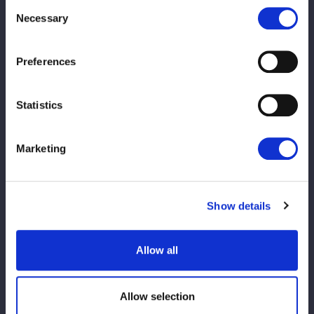
Consent
Necessary
Selection
Preferences
Statistics
Marketing
ワールド王者の玖麗とワンダー王者の羽南は王者タッグを結成。
鈴季すず＆飯田沙耶と対戦する。6・20代々木では玖麗は鈴季、
羽南は飯田との防衛戦が決まっており、ダブル前哨戦となる。
Show details
Allow all
Allow selection