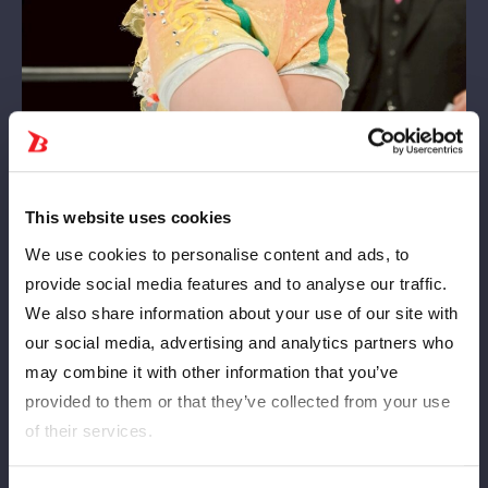
昨年負傷した箇所のプレート除去のため5・16群馬大会から欠場
していた金屋あんねが今大会から復帰。8人タッグマッチで
This website uses cookies
COSMIC ANGELS（コズエン）のなつぽい、水森由菜、さくらあ
We use cookies to personalise content and ads, to
やと組み、H.A.T.E.の小波＆上谷沙弥＆ビー・プレストリー＆吏
provide social media features and to analyse our traffic.
南と対戦する。
We also share information about your use of our site with
コズエン入りを目指す金屋は、さくらと玖麗さやかかの「さくら
our social media, advertising and analytics partners who
ら審査」を受けている最中。再び査定がスタートする。また、さ
may combine it with other information that you’ve
くらは地元凱旋試合となる。
provided to them or that they’ve collected from your use
of their services.