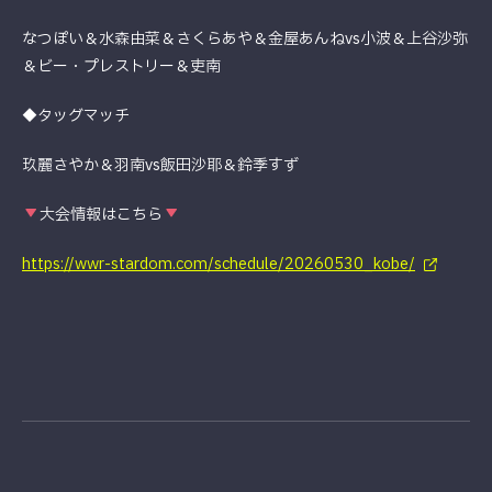
なつぽい＆水森由菜＆さくらあや＆金屋あんねvs小波＆上谷沙弥
＆ビー・プレストリー＆吏南
◆タッグマッチ
玖麗さやか＆羽南vs飯田沙耶＆鈴季すず
大会情報はこちら
https://wwr-stardom.com/schedule/20260530_kobe/