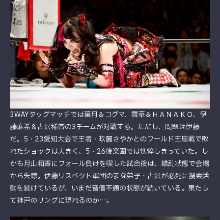
3WAYタッグマッチでは葉月＆コグマ、舞華＆ＨＡＮＡＫＯ、伊
藤麻希＆古沢稀杏の3チームが対戦する。ただし、問題は伊藤
だ。5・23愛知大会で王者・玖麗さやかとのワールド王座戦で敗
れたショックは大きく、5・26後楽園では憔悴しきっていた。し
かも月山和香にフォール負けを喫した試合後は、錯乱状態で会場
から失踪。伊藤リスペクト軍団のまな弟子・古沢が必死に捜索活
動を続けているが、いまだ音信不通の状態が続いている。果たし
て神戸のリングに現れるのか…。