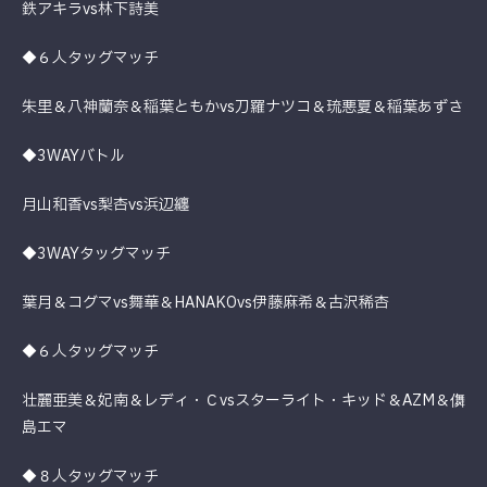
鉄アキラvs林下詩美
◆６人タッグマッチ
朱里＆八神蘭奈＆稲葉ともかvs刀羅ナツコ＆琉悪夏＆稲葉あずさ
◆3WAYバトル
月山和香vs梨杏vs浜辺纏
◆3WAYタッグマッチ
葉月＆コグマvs舞華＆HANAKOvs伊藤麻希＆古沢稀杏
◆６人タッグマッチ
壮麗亜美＆妃南＆レディ・Ｃvsスターライト・キッド＆AZM＆儛
島エマ
◆８人タッグマッチ