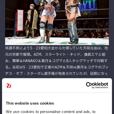
体調不良により5・23愛知大会から欠場していた天咲光由は、地
元の京都で復帰。AZM、スターライト・キッド、儛島エマと組
み、舞華＆HANAKO＆葉月＆コグマと8人タッグマッチで対戦す
る。当初は5・23愛知で王者のAZM＆天咲vs葉月＆コグマのゴッ
デス・オブ・スターダム選手権が発表されていたが、延期になっ
た（開催日時未定）。天咲の復帰により、仕切り直しの前哨戦が
スタートする。なお、HANAKOも地元凱旋試合となる。
This website uses cookies
We use cookies to personalise content and ads, to