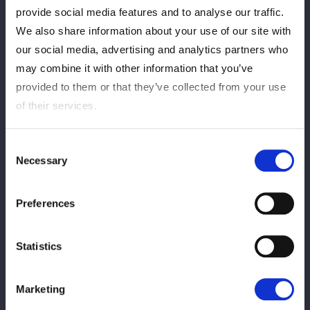
provide social media features and to analyse our traffic.
We also share information about your use of our site with
our social media, advertising and analytics partners who
may combine it with other information that you’ve
provided to them or that they’ve collected from your use
of their services.
大会チケットの購入はこちらから
。
Consent
Necessary
Selection
大会出場がない選手の情報は
こちら
をご確認お願いいたしま
す。
Preferences
「STARDOM in KYOTO 2026 May.」
Statistics
5月31日（日）、京都・KBSホール
Marketing
◆10人タッグマッチ