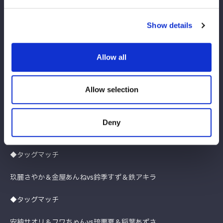
朱里＆稲葉ともか＆なつぽい＆水森由菜＆さくらあやvs刀羅ナツ
Show details
コ＆小波＆上谷沙弥＆吏南＆ビー・プレストリー
◆タッグマッチ
Allow all
羽南＆飯田沙耶vs林下詩美＆浜辺纏
Allow selection
◆8人タッグマッチ
壮麗亜美＆妃南＆レディ・Ｃ＆八神蘭奈vs伊藤麻希＆古沢稀杏＆
Deny
月山和香＆梨杏
◆タッグマッチ
玖麗さやか＆金屋あんねvs鈴季すず＆鉄アキラ
◆タッグマッチ
安納サオリ＆フワちゃんvs琉悪夏＆稲葉あずさ