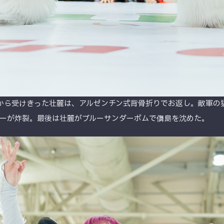
ら受けきった壮麗は、アルゼンチン式背骨折りでお返し。敵軍の猛攻を
ーが炸裂。最後は壮麗がブルーサンダーボムで儛島を沈めた。