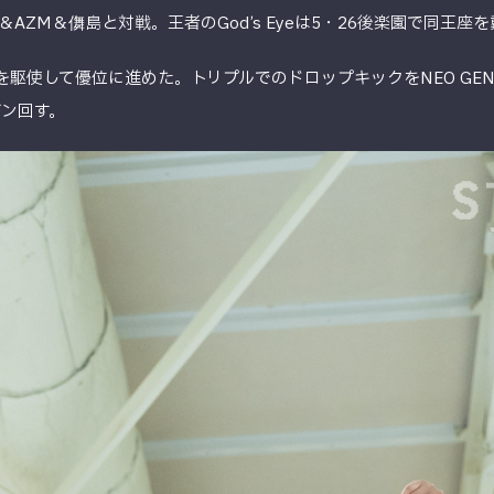
AZM＆儛島と対戦。王者のGod’s Eyeは5・26後楽園で同王
連係を駆使して優位に進めた。トリプルでのドロップキックをNEO GE
ブン回す。