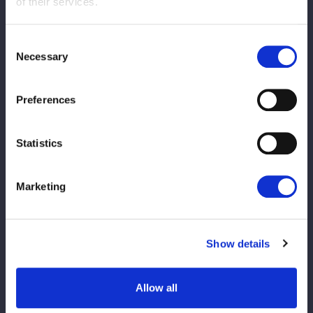
of their services.
その際、入場料金の返金等はございません。あらかじめご了承く
ださい。
※列が途切れ次第終了となります。
Consent
Necessary
※お時間および在庫に限りがございますため、定員に達し次第、
Selection
新規のお並びをお断りさせていただきます。
※公平かつ適正な運営のため、一度の参加につきポートレート購
Preferences
入枚数をお一人様1枚までとさせていただきます。
※お会計後は、手になにも持たずお渡し会にご参加ください。
Statistics
※スマートフォン等を取り出し選手に見せる、手渡そうとするな
どの行為はお断りさせていただきます。
※ファンレター、プレゼントなどあらゆる贈り物等はお受けでき
Marketing
かねますのでご了承ください。
※選手への握手やボディータッチ等、身体的接触はお控えくださ
い。
Show details
またツーショット写真、動画などあらゆる撮影をお断りさせてい
ただきます。
※その他のご注意事項は大会ページの【ご観戦にあたっての禁止
Allow all
事項およびお願い】をご確認ください。