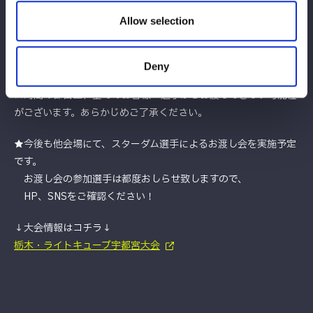
※現金のみのお取扱いとなります。ご了承くださいませ。
Allow selection
※混雑回避の為、事前にお会計のご準備をお願いいたします。
※お客様1名ずつのお渡しとなります。複数名でのご参加はお断
りいたします。（未就学児のみ保護者様同伴でご参加いただけま
Deny
す）
※時間の都合上、全てのお客様へ選手からお渡しできない可能性
がございます。あらかじめご了承ください。
★今後も他会場にて、スターダム選手によるお渡し会を実施予定
です。
お渡し会の参加選手は都度おしらせ致しますので、
HP、SNSをご確認ください！
↓大会情報はコチラ↓
栃木・ライトキューブ宇都宮大会