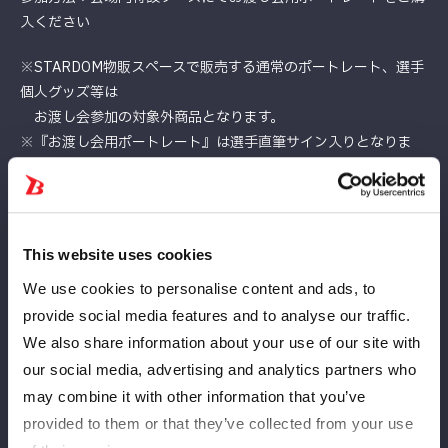
入ください
※STARDOM物販スペースで販売する通常のポートレート、選手
個人グッズ等は
お渡し会参加の対象外商品となります。
※『お渡し会用ポートレート』は選手直筆サイン入りとなりま
す。
▼2026年6月7日（日）お渡し会用ポートレート
販売価格：2,000円(税込) ※決済は現金のみ
This website uses cookies
【お渡し会注意事項】
We use cookies to personalise content and ads, to
※選手・スタッフへの暴力行為、暴言、誹謗中傷、公序良俗に反
provide social media features and to analyse our traffic.
する発言等を確認した場合、
We also share information about your use of our site with
主催者判断にて該当のお客様に退場していただくことがございま
our social media, advertising and analytics partners who
す。
may combine it with other information that you’ve
その他、各種ルールをお守りいただけないお客様についても、悪
provided to them or that they’ve collected from your use
質を判断した場合には退場していただきます。