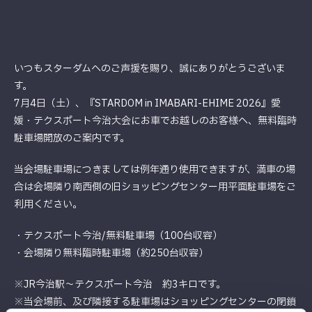
いつもスターダムへのご声援を賜り、誠にありがとうございま
す。
7月4日（土）、『STARDOM in IMABARI-EHIME 2026』愛
媛・テクスポート今治大会にお車でお越しのお客様へ、無料臨時
駐車場開放のご案内です。
当会場駐車場につきましては例年通り使用できますが、満車の場
合は会場隣り南西側の旧ショッピングセンター用平面駐車場をご
利用ください。
・テクスポート今治/無料駐車場（100台収容）
・会場隣り無料臨時駐車場（約250台収容）
※JR今治駅〜テクスポート今治 約3キロです。
※当会場前、及び隣接する駐車場はショッピングセンターの閉鎖