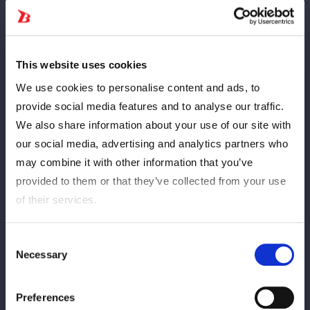
に伴い駐車できません。そのため上記の臨時駐車場のご利用をお
願いいたします。
※臨時駐車場について※
This website uses cookies
・あくまでも臨時駐車場であることをご理解、ご了承の上で利用
We use cookies to personalise content and ads, to
をお願いします。
・駐車場内及び臨時駐車場からの移動中で発生しました事故やト
provide social media features and to analyse our traffic.
ラブル等に関しまして、主催者・会場等は一切の責任を負えませ
We also share information about your use of our site with
んので予めご了承ください。
our social media, advertising and analytics partners who
・大会終了後の出庫時は多少の混雑が予想されます。
may combine it with other information that you’ve
・臨時駐車場も満車の場合は市内各駐車場、及びコインパーキン
provided to them or that they’ve collected from your use
グ等をご利用ください。
of their services.
・会場周辺への違法駐車、周辺施設への無断駐車、周辺道路で送
迎による迷惑駐車はご遠慮ください。
Consent
Necessary
Selection
■大会情報
◆日時：
７月4日 (土) 15 :15開場 16:00開始
◆会場：愛媛・テクスポート今治
Preferences