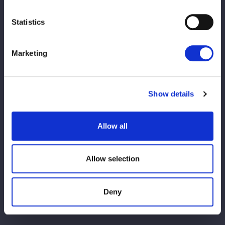
☆チケット情報
https://wwr-stardom.com/schedule/202607
04_imabari/
Statistics
Marketing
Show details
Allow all
この記事をシェア
Allow selection
VIEW ALL
Deny