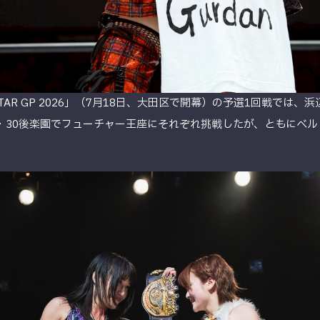
OM 5★STAR GP 2026」（7月18日、大田区で開幕）の予選1回戦で
・30後楽園でフューチャー王座にそれぞれ挑戦したが、ともにベ