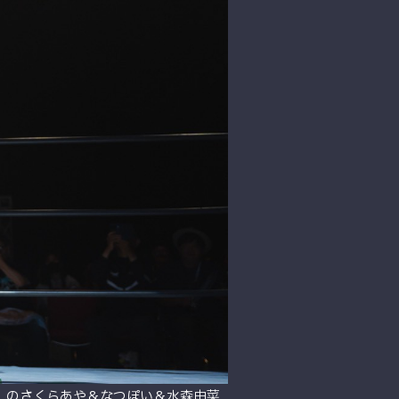
エン）のさくらあや＆なつぽい＆水森由菜