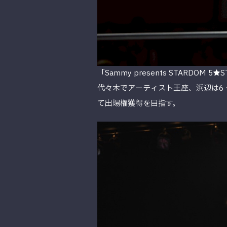
「Sammy presents STARD
代々木でアーティスト王座、浜辺は6
て出場権獲得を目指す。