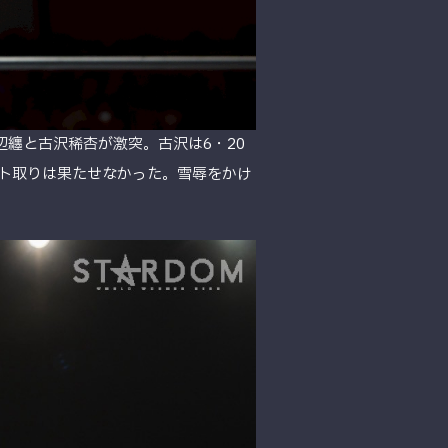
は、浜辺纏と古沢稀杏が激突。古沢は6・20
ルト取りは果たせなかった。雪辱をかけ