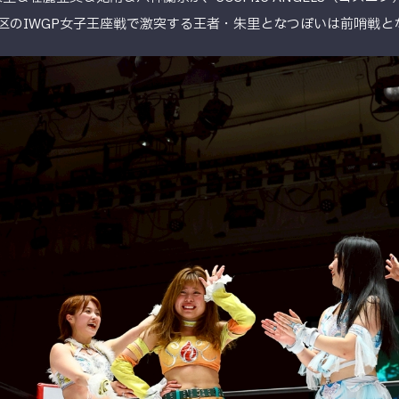
田区のIWGP女子王座戦で激突する王者・朱里となつぽいは前哨戦と