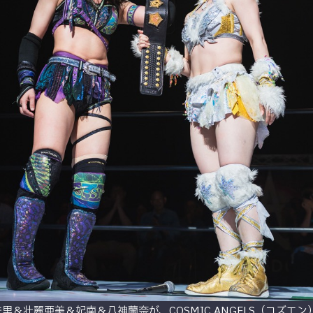
eの朱里＆壮麗亜美＆妃南＆八神蘭奈が、COSMIC ANGELS（コズ