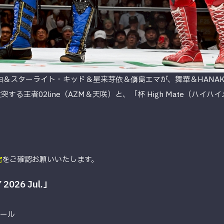
光由＆スターライト・キッド＆星来芽依＆儛島エマが、舞華＆HANA
る王者02line（AZM＆天咲）と、「杯 High Mate（ハイハ
。
をご確認お願いいたします。
2026 Jul.」
ホール