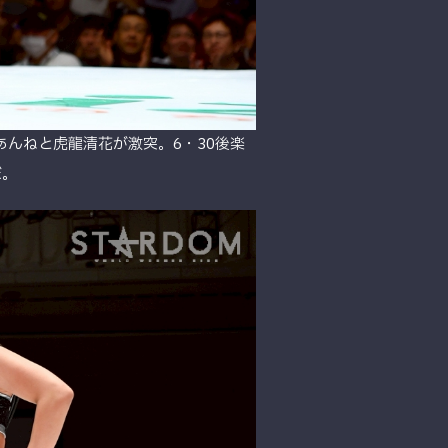
は金屋あんねと虎龍清花が激突。6・30後楽
だ。