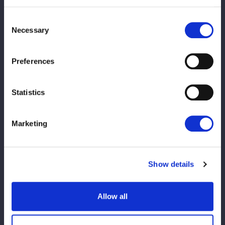
Consent
Necessary
Selection
Preferences
【なつぽい選手着用Tシャツ】
やさしいピンクカラーのボディに、「Sleeper Hold」のロゴと、
Statistics
木々の間から顔をのぞかせる愛らしい動物のイラストをプリン
ト。
Marketing
手描き風の繊細なタッチが印象的で、カジュアルな中にも遊び心
を感じられるデザインに仕上げました。
淡いカラーリングとナチュラルなグラフィックが調和し、
Show details
普段のコーディネートにも取り入れやすい一枚です。
■カラー：ピンク
Allow all
■サイズ：LL～5L
■価格：本体価格 1,980円（税込 2,178円）