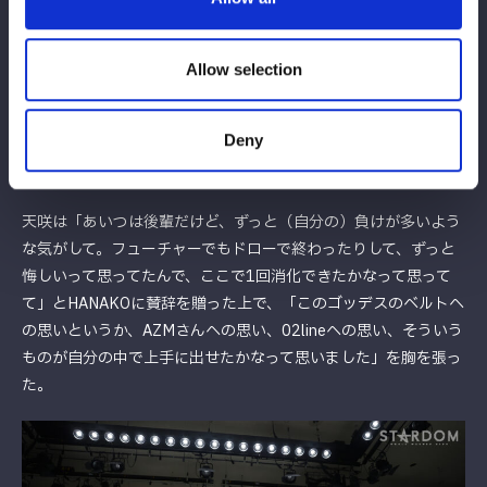
Allow selection
Deny
試合後の両チームはノーサイド。ジーナがビールを運び、5人で
乾杯した。
天咲は「あいつは後輩だけど、ずっと（自分の）負けが多いよう
な気がして。フューチャーでもドローで終わったりして、ずっと
悔しいって思ってたんで、ここで1回消化できたかなって思って
て」とHANAKOに賛辞を贈った上で、「このゴッデスのベルトへ
の思いというか、AZMさんへの思い、02lineへの思い、そういう
ものが自分の中で上手に出せたかなって思いました」を胸を張っ
た。