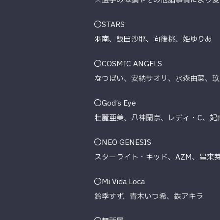
※選手の体調やその他諸事情により変
◯STARS
羽南、飯田沙耶、向後桃、姫ゆりあ
◯COSMIC ANGELS
なつぽい、安納サオリ、水森由菜、玖
◯God’s Eye
壮麗亜美、八神蘭奈、レディ・C、妃
◯NEO GENESIS
スターライト・キッド、AZM、星来
◯Mi Vida Loca
鈴季すず、青木いつ希、鉄アキラ