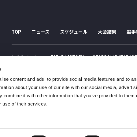
TOP
ニュース
スケジュール
大会結果
選手
はじめての方へ
TITLE HISTORY
STARDOM DATABAS
s
配信スケジュール
ise content and ads, to provide social media features and to an
会社概要
採用情報
特定商取引法に関する記述
rmation about your use of our site with our social media, advertis
 combine it with other information that you’ve provided to them o
 use of their services.