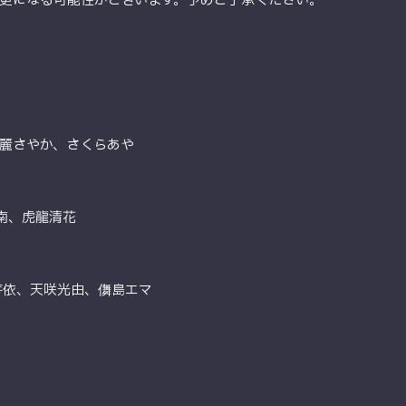
更になる可能性がございます。予めご了承ください。
麗さやか、さくらあや
南、虎龍清花
芽依、天咲光由、儛島エマ