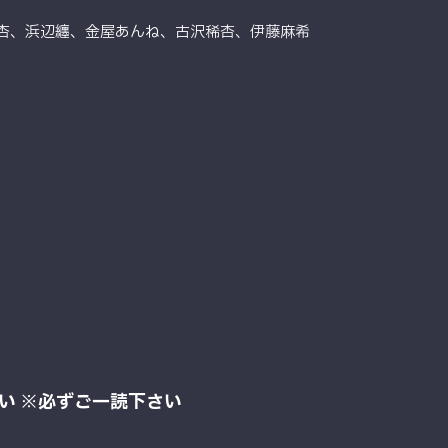
杏、浜辺纏、金屋あんね、古沢稀杏、伊藤麻希
い ※必ずご一読下さい