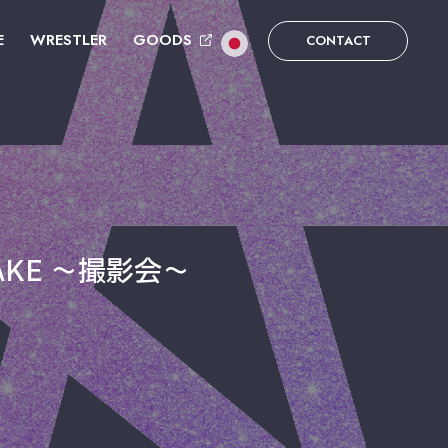
E
WRESTLER
GOODS
CONTACT
IAKE ～撮影会～