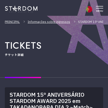
MENU
PRINCIPAL
Informações sobre ingressos
STARDOM 15º ANIVE
TICKETS
チケット詳細
STARDOM 15º ANIVERSÁRIO
STARDOM AWARD 2025 em
TAKADANOBABA DIA 2 ~Match~