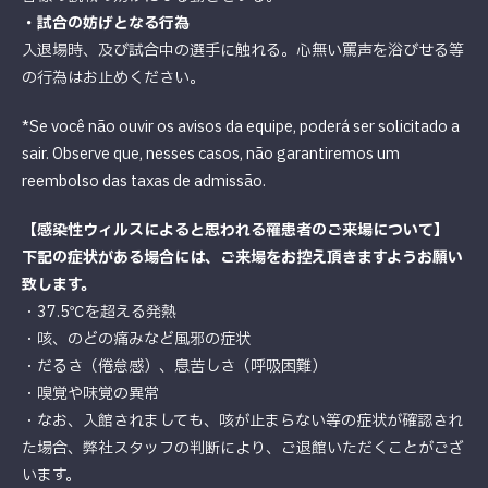
・試合の妨げとなる行為
入退場時、及び試合中の選手に触れる。心無い罵声を浴びせる等
の行為はお止めください。
*Se você não ouvir os avisos da equipe, poderá ser solicitado a
sair. Observe que, nesses casos, não garantiremos um
reembolso das taxas de admissão.
【感染性ウィルスによると思われる罹患者のご来場について】
下記の症状がある場合には、ご来場をお控え頂きますようお願い
致します。
・37.5℃を超える発熱
・咳、のどの痛みなど風邪の症状
・だるさ（倦怠感）、息苦しさ（呼吸困難）
・嗅覚や味覚の異常
・なお、入館されましても、咳が止まらない等の症状が確認され
た場合、弊社スタッフの判断により、ご退館いただくことがござ
います。