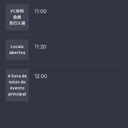
11:00
FC有料
会員
先行入場
11:20
Locais
abertos
12:00
A hora de
início do
evento
principal