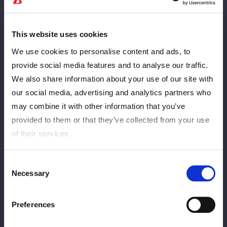
※1月25日(日)午前0時より当日料金が適用されます。
※FC有料会員先行発売期間を過ぎてお買い求めのFC有料会員様
は、一般発売にてお買い求めください。その場合でも先行入場時
This website uses cookies
間にご入場頂けます。
We use cookies to personalise content and ads, to
provide social media features and to analyse our traffic.
Data e hora de
We also share information about your use of our site with
Tipo de ingresso
lançamento
our social media, advertising and analytics partners who
may combine it with other information that you’ve
7 de novembro
provided to them or that they’ve collected from your use
FC PAY METIONSHIP ADEDED
(sexta-feira)
of their services.
SALE
12:00
Consent
11月11日(火)
Necessary
L-toque prelik
Selection
12:00
Preferences
12月2日(月)
Venda geral
12:00