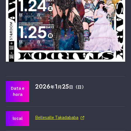
2026
1
25
年
月
日（日）
Data e
hora
Bellesalle Takadababa
local