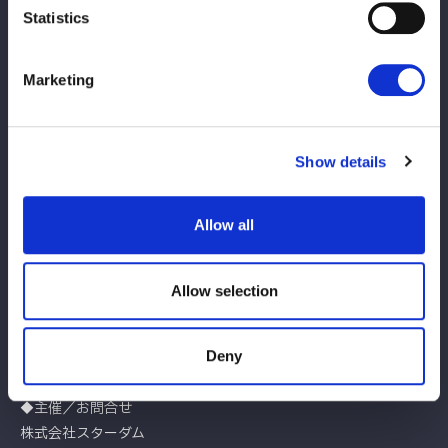
Statistics
1月25日(日)
Bilhete no mesmo dia para
10:00
venda no local
Marketing
Show details
【当日会場でのクレジットカードご利用について】
グッズのご購入において、VISA、MASTERのカードブランドが
Allow all
ご利用いただけます。お支払は一括払いのみとなります。
※『ブシロードカード』にも対応しています。詳細は、以下のリ
Allow selection
ンク先をご参照ください。
ブシロードカード特設サイト
Deny
◆主催／お問合せ
株式会社スターダム