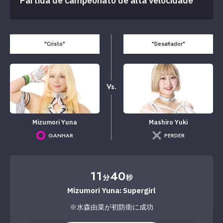
Partida de campeonato de alta velocidade
"Cristo"
"Desafiador"
Vs.
Mizumori Yuna
Mashiro Yuki
GANHAR
PERDER
11
40
分
秒
Mizumori Yuna: Supergirl
※水森由菜が初防衛に成功