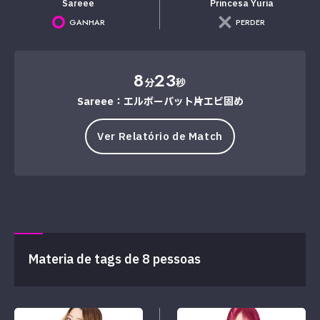
Sareee
Princesa Yuria
GANHAR
PERDER
8
23
分
秒
Sareee：エルボーバット→片エビ固め
Ver Relatório de Match
Materia de tags de 8 pessoas