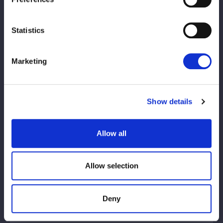
Statistics
Hanako
Descendente da montanha
GANHAR
Vs.
Marketing
Show details
Aoki Itsuki
Gassan Kazuka
Allow all
Allow selection
Akira de ferro
PERDER
Deny
Arroz