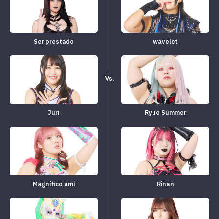
Ser prestado
wavelet
Vs.
Juri
Ryue Summer
Magnífico ami
Rinan