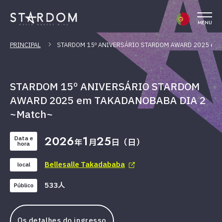
MENU
PRINCIPAL
STARDOM 15º ANIVERSÁRIO STARDOM AWARD 2025 em 
STARDOM 15º ANIVERSÁRIO STARDOM
AWARD 2025 em TAKADANOBABA DIA 2
~Match~
2026
1
25
Data e
年
月
日（日）
hora
Bellesalle Takadababa
local
533人
Público
Os detalhes do ingresso