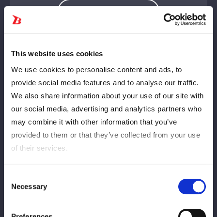
Ver Relatório de Match
This website uses cookies
We use cookies to personalise content and ads, to
provide social media features and to analyse our traffic.
Materia de tags de 8 pessoas
We also share information about your use of our site with
our social media, advertising and analytics partners who
may combine it with other information that you’ve
provided to them or that they’ve collected from your use
of their services.
Consent
Maika
Suzuki Suzu
Necessary
Selection
Preferences