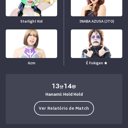
Starlight Kid
INABA AZUSA (JTO)
Azm
É Fukigen ★
13
14
分
秒
Hanami: Hold Hold
Ver Relatório de Match