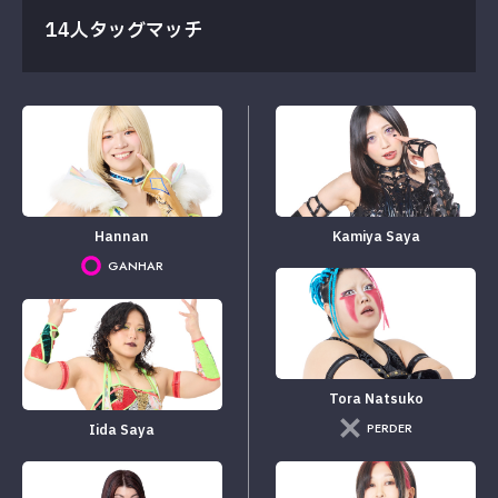
14人タッグマッチ
Hannan
Kamiya Saya
GANHAR
Tora Natsuko
PERDER
Iida Saya