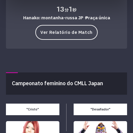
13
1
分
秒
Hanako: montanha-russa JP → Praça única
Ver Relatório de Match
Campeonato feminino do CMLL Japan
"Cristo"
"Desafiador"