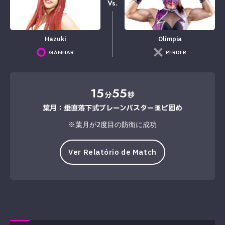
Vs.
Hazuki
Olímpia
GANHAR
PERDER
15
55
分
秒
葉月：垂直落下式ブレーンバスター→エビ固め
※葉月が2度目の防衛に成功
Ver Relatório de Match