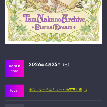
2026
4
25
年
月
日（土）
Data e
hora
東京・マーチエキュート神田万世橋
local