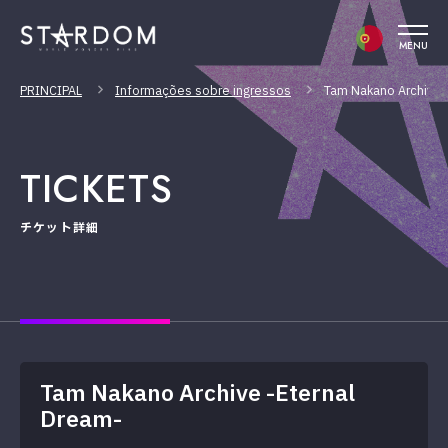
MENU
PRINCIPAL
Informações sobre ingressos
Tam Nakano Archive 
TICKETS
チケット詳細
Tam Nakano Archive -Eternal
Dream-