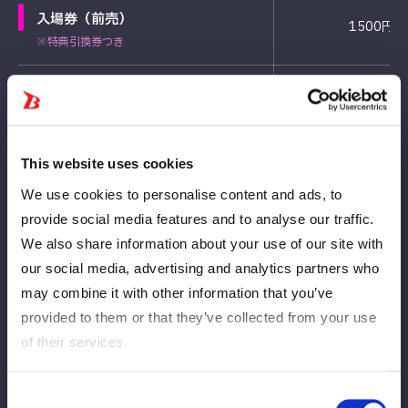
入場券（前売）
1500円
※特典引換券つき
入場券（当日）
2300円
※特典引換券つき
This website uses cookies
We use cookies to personalise content and ads, to
Cronograma de vendas
provide social media features and to analyse our traffic.
We also share information about your use of our site with
各日程当日券の販売は会場のみ。＋800円となります。
our social media, advertising and analytics partners who
may combine it with other information that you’ve
Data e hora de
provided to them or that they’ve collected from your use
Tipo de ingresso
lançamento
of their services.
4月1日(水)
Consent