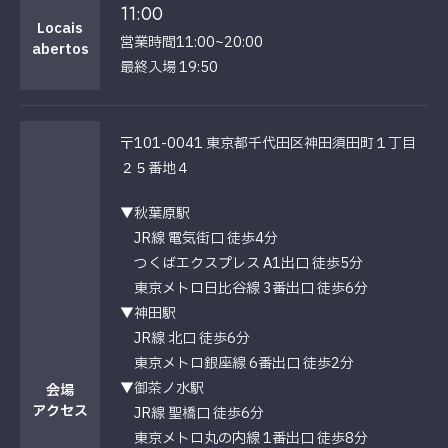
11:00
Locais
営業時間11:00~20:00
abertos
最終入場 19:50
〒101-0041 東京都千代田区神田須田町１丁目
２５番地４
▼秋葉原駅
JR線 電気街口 徒歩4分
つくばエクスプレス A1出口 徒歩5分
東京メトロ日比谷線 3番出口 徒歩6分
▼神田駅
JR線 北口 徒歩6分
東京メトロ銀座線 6番出口 徒歩2分
▼御茶ノ水駅
会場
アクセス
JR線 聖橋口 徒歩6分
東京メトロ丸の内線 1番出口 徒歩8分