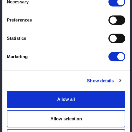
一般
Necessary
12:00
Selection
Preferences
★
《Tam Nakano Archive -Eternal Dre
Statistics
am-》特設ページはこちら
Marketing
【イベント参加ルール、注意事項】
※ご来場されるお客様へのお願い 必ずご一読下さい※
観戦規約
Show details
【営業時間について】
■ 営業時間
Allow all
•4/26（水・祝）
11:00～15:00
•4/27（月）・4/28（火）および 土日祝
11:00～20:00
•平日（4/27・4/28を除く）
16:30～20:00
Allow selection
■ 注意事項