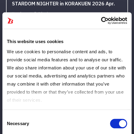
STARDOM NIGHTER in KORAKUEN 2026 Apr.
Korakuen Hall, Tóquio
Resultados
correspondentes
This website uses cookies
Resultados
We use cookies to personalise content and ads, to
provide social media features and to analyse our traffic.
We also share information about your use of our site with
our social media, advertising and analytics partners who
may combine it with other information that you’ve
provided to them or that they’ve collected from your use
of their services.
2026.04.11 sat
Consent
STARDOM in KORAKUEN 2026 Apr.
Necessary
Selection
Korakuen Hall, Tóquio