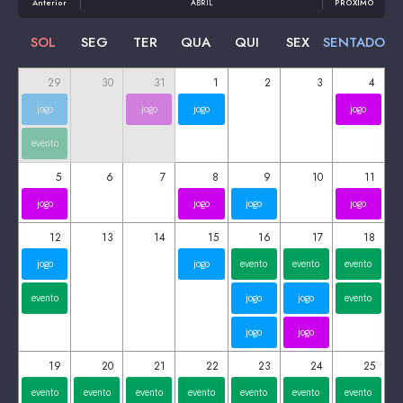
Anterior
ABRIL
PRÓXIMO
SOL
SEG
TER
QUA
QUI
SEX
SENTADO
29
30
31
1
2
3
4
jogo
jogo
jogo
jogo
evento
5
6
7
8
9
10
11
jogo
jogo
jogo
jogo
12
13
14
15
16
17
18
jogo
jogo
evento
evento
evento
evento
jogo
jogo
evento
jogo
jogo
19
20
21
22
23
24
25
evento
evento
evento
evento
evento
evento
evento