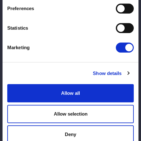
Resultados
Preferences
correspondentes
Statistics
Resultados
Marketing
Show details
Allow all
2026.04.17 fri
STARDOM AMERICAN DREAM 2026
Allow selection
PEARL THEATER
Resultados
correspondentes
Deny