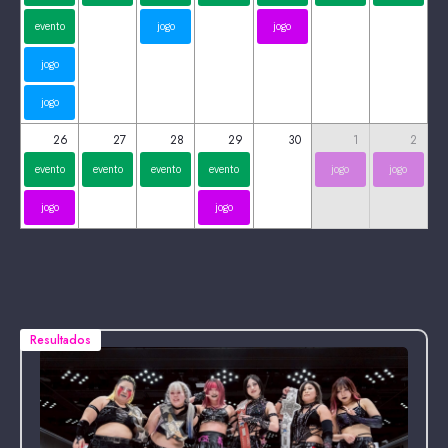
evento
jogo
jogo
jogo
jogo
26
27
28
29
30
1
2
evento
evento
evento
evento
jogo
jogo
jogo
jogo
Resultados