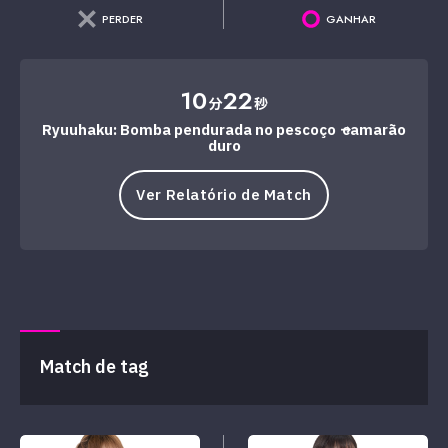
PERDER
GANHAR
10
22
分
秒
Ryuuhaku: Bomba pendurada no pescoço → camarão
duro
Ver Relatório de Match
Match de tag