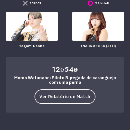
PERDER
GANHAR
Yagami Ranna
INABA AZUSA (JTO)
12
54
分
秒
Momo Watanabe: Piloto B → pegada de caranguejo
com uma perna
Ver Relatório de Match