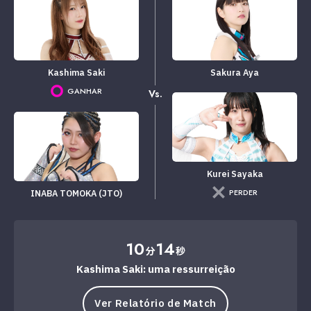
Kashima Saki
Sakura Aya
GANHAR
Vs.
Kurei Sayaka
PERDER
INABA TOMOKA (JTO)
10
14
分
秒
Kashima Saki: uma ressurreição
Ver Relatório de Match