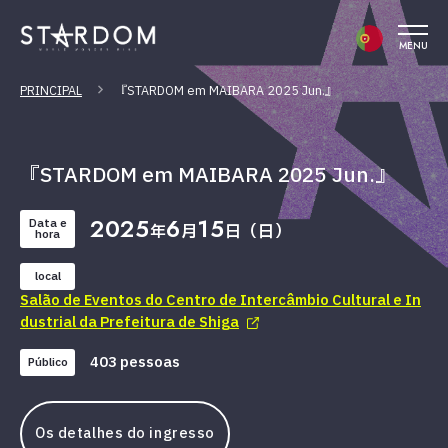
MENU
PRINCIPAL
『STARDOM em MAIBARA 2025 Jun.』
『STARDOM em MAIBARA 2025 Jun.』
2025
6
15
Data e
年
月
日（日）
hora
local
Salão de Eventos do Centro de Intercâmbio Cultural e In
dustrial da Prefeitura de Shiga
403 pessoas
Público
Os detalhes do ingresso