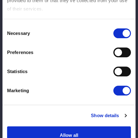
Vs.
provided to them or that they’ve collected from your use
of their services.
Hoshirai Mei
Rinan
Consent
Necessary
Selection
Preferences
Amasaki Mitsuyu
PERDER
É Fukigen ★
Statistics
12
2
Marketing
分
秒
Konami: Chave de estrangulamento corporal
Show details
Ver Relatório de Match
Allow all