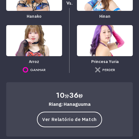
Vs.
Hanako
Hinan
Arroz
Princesa Yuria
GANHAR
PERDER
10
36
分
秒
Riang: Hanaguuma
Ver Relatório de Match