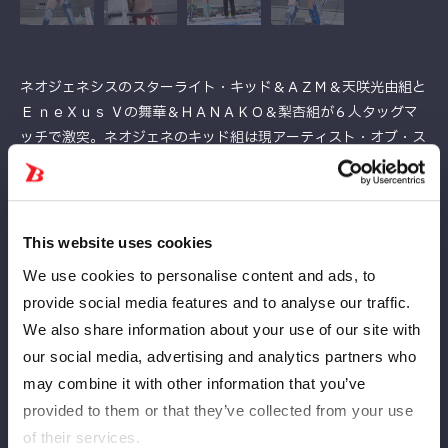
ネオジェネシスのスターライト・キッド＆ＡＺＭ＆天咲光由組と
Ｅ ｎｅＸｕｓ Ｖの舞華＆ＨＡＮＡＫＯ＆梨杏組が６人タッグマ
ッチで激突。ネオジェネのキッド組は現アーティスト・オブ・ス
ターダム王者チームで、キッドとＡＺＭはキッドのワンダー王座
を懸けて対戦したばかり。横浜アリーナではキッドがＡＺＭから
久々の勝利を挙げ同門対決を制すとネオジェネのリーダーに就任
した。この試合は新生ネオジェネのスタートとも言えそうだ。ま
This website uses cookies
た、白いベルトの次期挑戦者には横アリのランブル戦で勝利した
We use cookies to personalise content and ads, to
ＨＡＮＡＫＯに決定。よって、この試合はタイトルマッチに向け
provide social media features and to analyse our traffic.
ての前哨戦でもある。そして、ＥＸＶは白川未奈のＡＥＷ移籍に
We also share information about your use of our site with
つづき、舞華の長期欠場が発表されたばかり。舞華はゴールデン
our social media, advertising and analytics partners who
ウイーク明けからの欠場となるが、それまでにメンバーに向けて
may combine it with other information that you’ve
何を残すか。
ＨＡＮＡＫＯが相手コーナーに歩を進め、キッドと視殺戦。試合
provided to them or that they’ve collected from your use
はキッドとＨＡＮＡＫＯでスタートし、背比べ。ＨＡＮＡＫＯが
of their services.