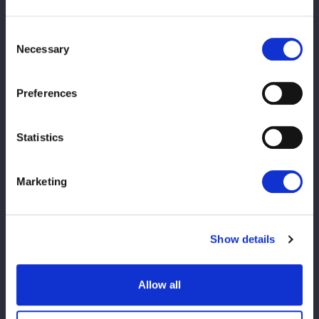
手を上げて挑発。届かないキッドは足を踏みつけロープに振ろう
とする。ＨＡＮＡＫＯがこらえて串刺しで突進。キッドがかわし
Consent
てクロスボディーも、ＨＡＮＡＫＯが受け止めてマットに叩きつ
Necessary
Selection
ける。さらに逆エビ固めでギブアップを迫る。カットされたＨＡ
ＮＡＫＯは梨杏に託す。梨杏がキッドへ串刺しドロップキック。
Preferences
ボディースラムをこらえられるとドロップキック。しかし、キッ
ドがボディーアタックからその場跳びムーンサルトプレス。ＡＺ
Ｍと天咲がダブルのキックからドロップキックで競演。ＡＺＭは
Statistics
梨杏にサッカーボールキック。天咲が梨杏にボディースラム。返
した梨杏がエルボー連打で向かっていく。天咲がやり返すが、梨
Marketing
杏がクロスボディーを決める。ＨＡＮＡＫＯが天咲にショルダー
タックル、アルゼンチン。キッドがカットするが、ＨＡＮＡＫＯ
が次々と串刺し攻撃、まとめて串刺しボディーアタック、ドロッ
Show details
プキック。天咲が返すと、ＨＡＮＡＫＯにエルボー連打で向かっ
ていく。ＨＡＮＡＫＯのブレーンバスターを天咲が切り返してＤ
ＤＴ。ＡＺＭがＨＡＮＡＫＯをかいくぐるが、バックフリップで
Allow all
叩きつけられる。舞華がＡＺＭに串刺しラリアット、ショルダー
タックル。ＡＺＭがブレーンバスターを阻止して舞華とエルボー