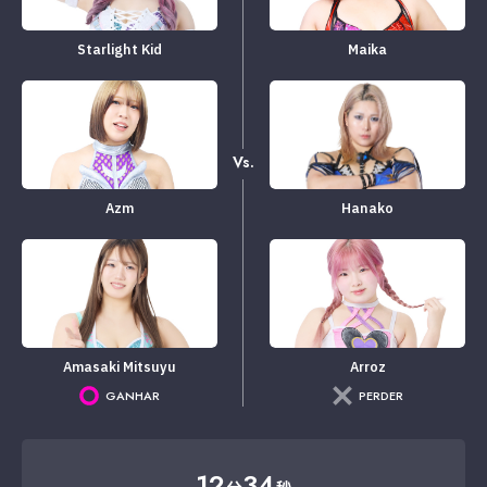
Starlight Kid
Maika
Vs.
Azm
Hanako
Amasaki Mitsuyu
Arroz
GANHAR
PERDER
12
34