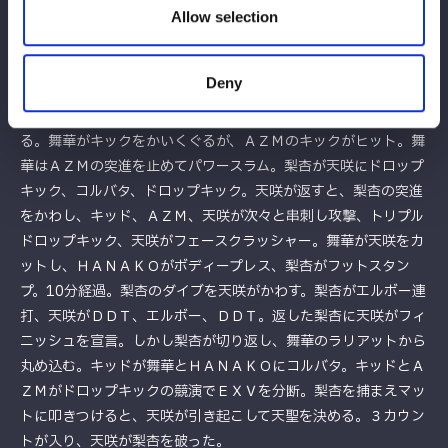
を打ち合う。舞華の動きを読んでＡＺＭがドロップキック。舞華
Allow selection
が返すと、ＡＺＭは「投げるぞ！」と予告。ＡＺＭのブレーンバ
スター狙いを切り返して舞華がブレーンバスターを狙う。ＡＺＭ
Deny
がこらえてネックロックにいくが、舞華がこらえて強引にブレー
ンバスター。ＡＺＭが返すと、舞華のラリアットをかわしてみせ
る。舞華がキックをかいくぐるが、ＡＺＭのキックがヒット。舞
華はＡＺＭの突進を止めてパワースラム。梨杏が天咲にドロップ
キック、コルバタ、ドロップキック。天咲が返すと、梨杏の突進
をかわし、キッド、ＡＺＭ、天咲が次々と串刺し攻撃、トリプル
ドロップキック、天咲がフェースクラッシャー。舞華が天咲をカ
ットし、ＨＡＮＡＫＯがボディープレス、梨杏がフットスタン
プ。10分経過。梨杏のダイブを天咲がかわす。梨杏がエルボー連
打、天咲がＤＤＴ、エルボー、ＤＤＴ。返した梨杏に天咲がフィ
ニッシュを宣言。しかし梨杏が切り返し、舞華のラリアットから
丸め込む。キッドが舞華とＨＡＮＡＫＯにコルバタ。キッドとＡ
ＺＭがドロップキックの競演でＥＸＶを分断。梨杏を捕まえマッ
トに叩きつけると、天咲が引き起こして天聖を決める。３カウン
トが入り、天咲が梨杏を破った。