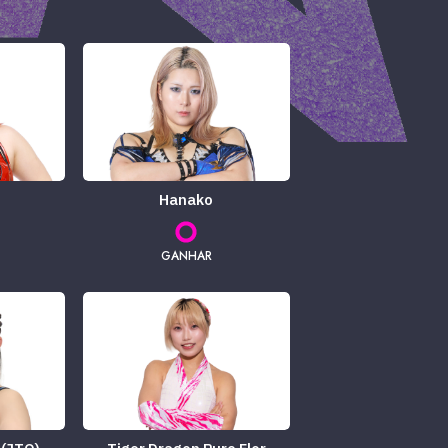
Hanako
GANHAR