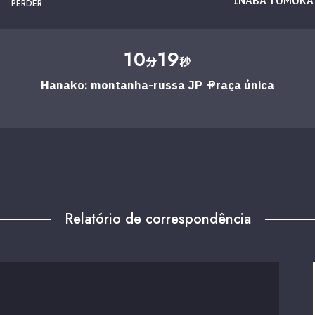
INABA TOMOKA 
PERDER
10
19
分
秒
Hanako: montanha-russa JP → Praça única
Relatório de correspondência