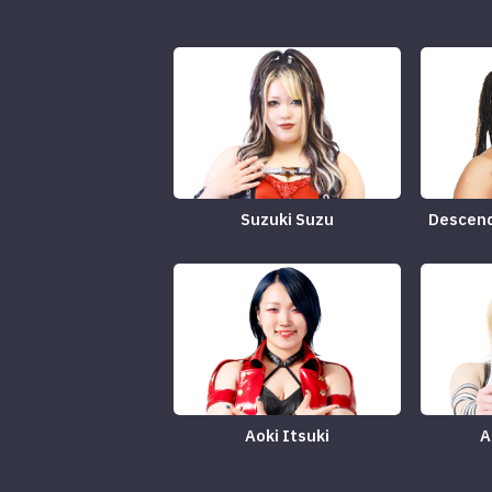
Suzuki Suzu
Descen
Aoki Itsuki
A