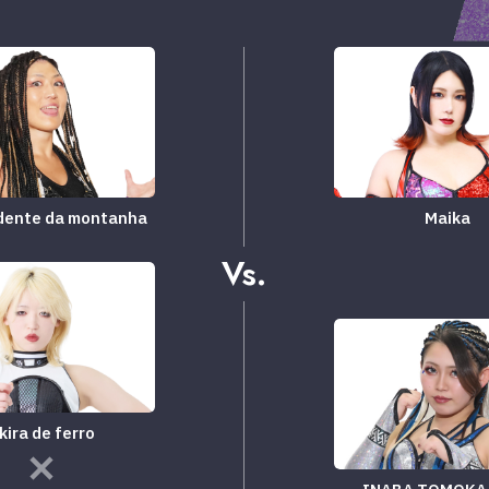
dente da montanha
Maika
Vs.
kira de ferro