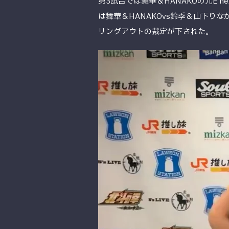
第3試合では舞華＆HANAKOの元E ne
は舞華＆HANAKOvs鈴季＆山下り
リングアウトの裁定が下された。