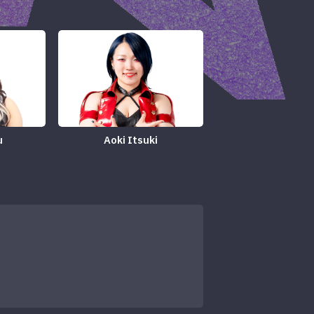
u
Aoki Itsuki