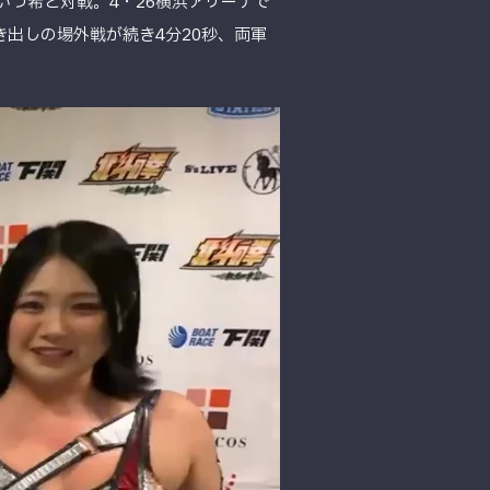
＆青木いつ希と対戦。4・26横浜アリーナで
き出しの場外戦が続き4分20秒、両軍