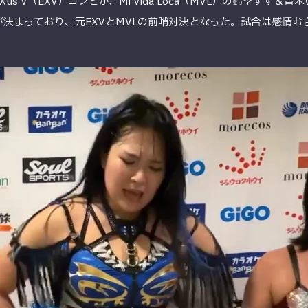
Xus V（EXV）コンビが、Mi Vida Loca（MVL）の鈴季すず
なが決まっており、元EXVとMVLの前哨対決となった。試合は感情む