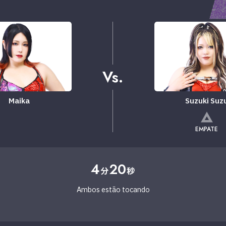
Vs.
Maika
Suzuki Suz
EMPATE
4
20
分
秒
Ambos estão tocando