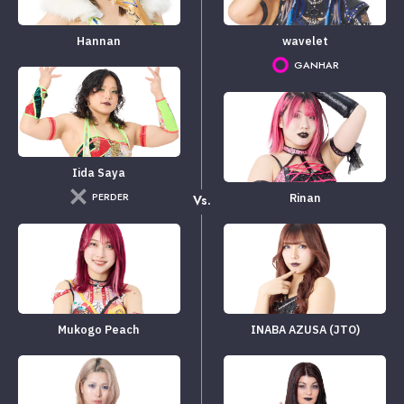
Hannan
wavelet
GANHAR
Iida Saya
PERDER
Rinan
Vs.
Mukogo Peach
INABA AZUSA (JTO)