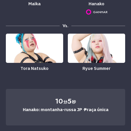
Maika
Hanako
GANHAR
Vs.
Tora Natsuko
Ryue Summer
10
5
分
秒
Hanako: montanha-russa JP → Praça única