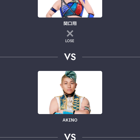
関口翔
LOSE
VS
AKINO
VS