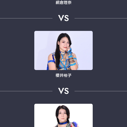
網倉理奈
VS
櫻井裕子
VS