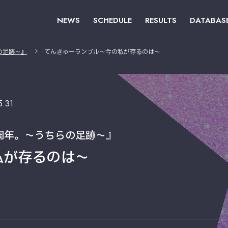
NEWS
SCHEDULE
RESULTS
DATABAS
の足跡〜』
てんきゅーランブル〜今の私が存るのは〜
5.31
0周年。〜うちらの足跡〜』
私が存るのは〜