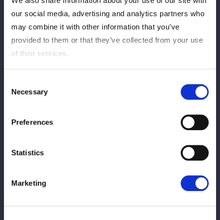
We also share information about your use of our site with
プすると、ＳＡＫＩがビッグブーツ、足と手を取ってぶん回す。
our social media, advertising and analytics partners who
ＳＡＫＩが腹部へのパンチ？水森がブレーンバスターに切り返し
may combine it with other information that you’ve
てドロップキック。場外に出たＳＡＫＩに水森は、反対側から走
provided to them or that they’ve collected from your use
ってショルダータックルをぶつける。リングに戻すと、水森がダ
of their services.
イビングショルダータックル、串刺しラリアット、ギロチンドロ
ップ。ＳＡＫＩが返すと、三角飛び式ボディープレスに足を立て
てカット。水森が丸め込みからラリアット。ＳＡＫＩがかわして
Consent
Necessary
丸め込む。水森が押し潰すが2カウント。水森がチョップからヘ
Selection
ッドシザーズで飛びついて腕を取る。ＳＡＫＩがエスケープする
と、水森をエプロンに出す。水森が戻ると回し蹴りからラリアッ
Preferences
ト。ＳＡＫＩが返すとコーナーに振り合い、ビッグブーツ。コー
ナーに乗せて串刺しボディーアタック。返した水森がコーナーに
Statistics
上がったＳＡＫＩに追いつきラリアット。10分経過。水森が抱
えて雪崩式ハリケーンドライバー、三角飛び式ダイビングボディ
ープレス。ＳＡＫＩが返すと、水森はコーナーに乗せて肩車。Ｓ
Marketing
ＡＫＩが切り返してハリケーンドライバー、返されるとサイドか
らニーアタック。ブレーンバスター狙いを水森が切り返す、しか
しＳＡＫＩがサイドに叩きつける。水森が返すと、ＳＡＫＩはケ