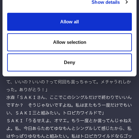
Show details
ンタッキー狙い。水森が切り返し丸め込むがギリギリで返され
る。ＳＡＫＩはビッグブーツ、狙いすましてドロップキック。水
森がなんとか肩を上げるとＳＡＫＩはランニング・ブレーンバス
Allow all
ター。3カウントが入り水森が敗れた。
Allow selection
水森とＳＡＫＩのコメント
水森「ＳＡＫＩさんとスターダムでこのリングでシングルができ
るなんて」
Deny
ＳＡＫＩ「最高のプレゼントだよ。（玖麗とさくらの）２人には
すごい格上の選手当ててるのに、ゆなもんだけ私でいいのかなっ
て、いいの？いいの？って何回も言っちゃって。メチャうれしか
った。ありがとう！」
水森「ＳＡＫＩさん、ここでこのシングルだけで終わりでいいん
ですか？ そうじゃないですよね。私はまたもう一度だけでもい
い、ＳＡＫＩ三と組みたい。トロピカワイルドで」
ＳＡＫＩ「うるせえよ、オマエ。もう一度とか言ってんじゃねえ
よ。私、今日あらためてゆなもんとシングルして感じたから、私
はやっぱりゆなもんと組みたい。私はトロピカワイルドならゴッ