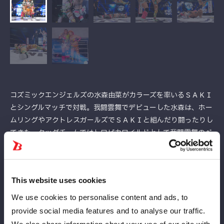
コズミックエンジェルズの水森由菜がカラーズを率いるＳＡＫＩ
とシングルマッチで対戦。我闘雲舞でデビューした水森は、ホー
ムリングやアクトレスガールズでＳＡＫＩと組んだり闘ったりし
てきた。タッグチームではトロピカワイルドとして我闘雲舞のベ
ルトも巻いている。そんな２人がシングルマッチで再会。水森は
ＳＡＫＩからのシングル初勝利を狙うが…。
ＳＡＫＩの方から握手を求め、水森が跳ね除ける。ロックアップ
This website uses cookies
で一気に組み合い、水森が押し込む。ロープへの振り合いで水森
がラリアット、ＳＡＫＩがかわして睨み合い。エルボーの応酬か
We use cookies to personalise content and ads, to
ら水森が連打、ＳＡＫＩが反転して連打する。水森が連打すると
provide social media features and to analyse our traffic.
ＳＡＫＩがカンパーナ。ＳＡＫＩはサソリ固め。水森がエスケー