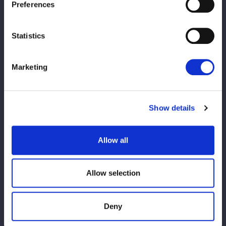
古沢が求め、儛島が応じる形で握手が成立。探り合いから古沢
Preferences
がタックル、グラウンドの攻防へ。儛島が腕を取りにいくと古沢
が上になってカバー。儛島が返しタックルでテイクダウン。古沢
Statistics
がネックロック、儛島がバックを取る。バックの取り合いから古
沢が腕を絞り上げる。儛島が取り返していくが、古沢も応戦。儛
島がヘッドロックにとり、古沢が切り返す。古沢がロープに振ろ
Marketing
うとすると、儛島が「いくか」と抵抗。古沢が足を取りにいくと
儛島がかわしてドロップキック。串刺しでも連発する。古沢が返
すと、ロープに振られずコルバタからドロップキック。古沢は
Show details
「上げるぞ！」と予告。こらえられるとドロップキックから脚を
取る。儛島が切り返すと古沢がエルボー、儛島もやり返す。エル
Allow all
ボーの打ち合いから儛島がブレーンバスター。儛島は背中にフッ
トスタンプ、ロープ際に設置して背中にドロップキック。５分経
過、古沢が返すと、儛島が逆エビ固め。古沢がエスケープする
Allow selection
と、儛島はアピールして投げ狙い。古沢が切り返してボディース
ラム。宣言してもう一発。儛島が返すと、エルボー狙い。古沢が
かわしてヒザ十字固めでギブアップを迫る。古沢が脚を取って締
Deny
め上げると、儛島がなんとかエスケープ。古沢は「決めるぞ！」