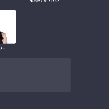
稲葉あずさ（JTO）
リー