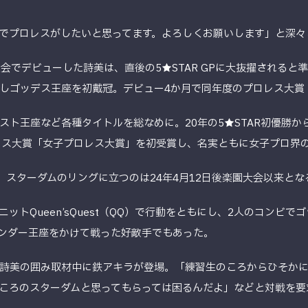
でプロレスがしたいと思ってます。よろしくお願いします」と深々
園大会でデビューした詩美は、直後の5★STAR GPに大抜擢される
しゴッデス王座を初戴冠。デビュー4か月で同年度のプロレス大賞
スト王座など各種タイトルを総なめに。20年の5★STAR初優勝か
レス大賞「女子プロレス大賞」を初受賞し、名実ともに女子プロ界
。スターダムのリングに立つのは24年4月12日後楽園大会以来とな
トQueen’sQuest（QQ）で行動をともにし、2人のコンビで
ワンダー王座をかけて戦った好敵手でもあった。
詩美の囲み取材中に鉄アキラが登場。「練習生のころからひそか
ころのスターダムと思ってもらっては困るんだよ」などと対戦を要求