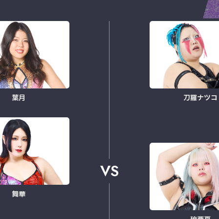
葉月
刀羅ナツコ
VS
舞華