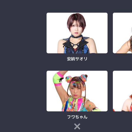
安納サオリ
フワちゃん