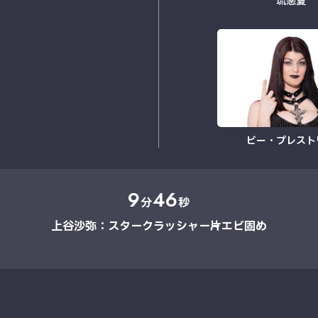
琉悪夏
ビー・プレスト
9
46
分
秒
上谷沙弥：スタークラッシャー→片エビ固め