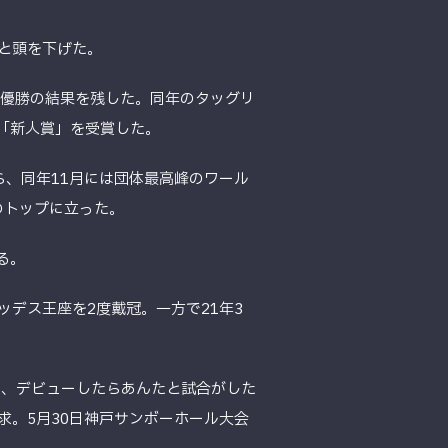
と頭を下げた。
と準優勝の結果を残した。同年のタッグリ
「新人賞」を受賞した。
ら、同年11月には団体最高峰のワール
のトップに立った。
る。
ゴッデス王座を2度戴冠。一方で21年3
に、デビューしたらあんたと試合がした
。5月30日神戸サンボーホール大会