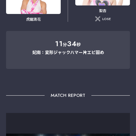
梨杏
LOSE
虎龍清花
11
34
分
秒
妃南：変形ジャックハマー→片エビ固め
MATCH REPORT