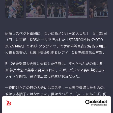
伊藤リスペクト軍団に、ついに新メンバー加入した！ 5月31日
（日）に京都・KBSホールで行われた「STARDOM in KYOTO
2026 May.」では8人タッグマッチで伊藤麻希＆古沢稀杏＆月山
和香＆梨杏が、壮麗亜美＆妃南＆レディ・C＆虎龍清花と対戦。
5・26後楽園大会後に失踪した伊藤は、すったもんだの末に5・
30神戸大会で無事に発見された。だが、パジャマ姿の無気力フ
ァイト全開で、完全復活には程遠い状況だった。
一夜明けたこの日の大会にはコスチューム姿で登場したものの、
やはり本調子ではなかった。目はうつろで、心ここにあらず。何
をするにもワンテンポ遅い。
レディにフライングボディーアタックを決めたまでは良かった