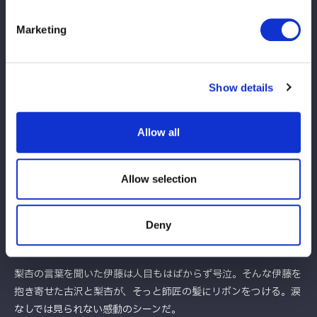
のだ。この言葉を聞いた月山は顔面蒼白だ。
Marketing
このところ梨杏を取り巻く環境は激しく揺れていた。一度はタッ
グチーム「がんしゃらファンタジー」の相棒である月山について
いくことを決めたが、行動をともにした途端に2人で減給処分に
Show details
なるなど不運が続いた。
次第に月山と一緒では、金が稼げないと思い始めた様子。不信感
Allow all
を抱いたまま迎えた5・30神戸大会では、梨杏と月山はダブルフ
ォールで浜辺纏に負ける結果に。試合後の梨杏は「月山許さな
い」と怒りをあらわにしていた。
Allow selection
同時に梨杏の揺れる胸中を表す出来事もあった。5・26後楽園で
は伊藤がリングに投げ捨てたリボンを拾い上げ、5・30神戸大会
Deny
では自らに装着してリングに上がっていたのだ。
梨杏の言葉を聞いた伊藤は人目もはばからず号泣。そんな伊藤を
抱き寄せた古沢と梨杏が、そっと師匠の髪にリボンをつける。涙
なしでは見られない感動のシーンだ。