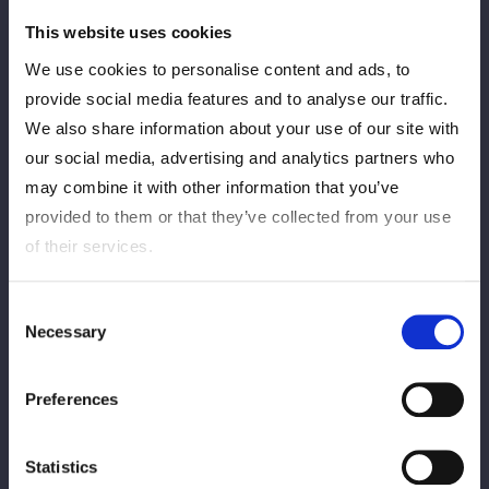
が、やはり世界一かわいいナックルの途中でフリーズしてしま
This website uses cookies
う。「世界一かわいい」という事実に迷いが生じているからだ。
We use cookies to personalise content and ads, to
逆に「元気出せよ！ みんな待ってんだよ」と虎龍からビンタを
provide social media features and to analyse our traffic.
くらうと、少しだけ伊藤もやる気に。強烈な頭突きで応戦した。
We also share information about your use of our site with
さらに古沢との合体フェースバスターを妃南に決めてみせた。
our social media, advertising and analytics partners who
may combine it with other information that you’ve
試合は梨杏が妃南の変型ジャックハマーに沈んだが、その後にビ
provided to them or that they’ve collected from your use
ッグサプライズが待っていた。アーティスト・オブ・スターダム
of their services.
王者の妃南から「世界一かわいい伊藤麻希？ 世界一元気がない
人に見えるよ。ここで一つ提案なんだけど、もし伊藤リスペクト
軍団の人数がそろって伊藤麻希が完全復活したら、ぜひ挑戦しに
Consent
Necessary
Selection
来てください」と呼びかけられたのだ。
ぼうぜんとした表情の伊藤はリング周辺を徘徊したまま。その時
Preferences
だ！ 梨杏が「伊藤さん！ 伊藤さんが失踪したとき、このリボ
ンを置いていったらしいんですけど、私はこのリボンを大切に持
Statistics
ってました。私を一緒にここで稼がせてください！」と申し出た