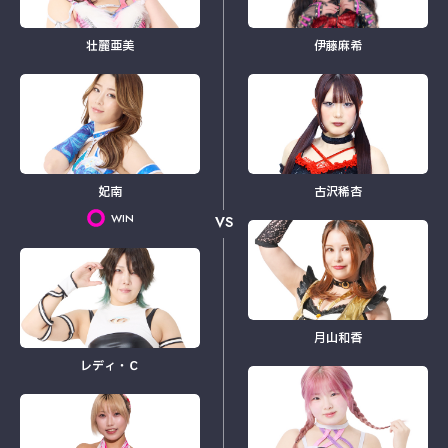
壮麗亜美
伊藤麻希
妃南
古沢稀杏
WIN
VS
月山和香
レディ・Ｃ